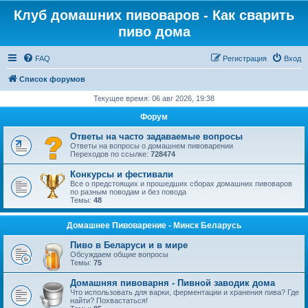
Клуб домашних пивоваров - Как cварить
пиво дома
FAQ
Регистрация
Вход
Список форумов
Текущее время: 06 авг 2026, 19:38
Форум
Ответы на часто задаваемые вопросы
Ответы на вопросы о домашнем пивоварении
Переходов по ссылке:
728474
Конкурсы и фестивали
Все о предстоящих и прошедших сборах домашних пивоваров
по разным поводам и без повода
Темы:
48
Домашнее Пивоварение - Минск Беларусь
Пиво в Беларуси и в мире
Обсуждаем общие вопросы
Темы:
75
Домашняя пивоварня - Пивной заводик дома
Что использовать для варки, ферментации и хранения пива? Где
найти? Похвастаться!