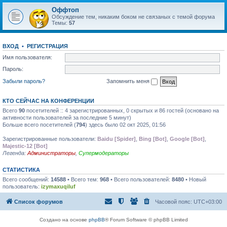
Оффтоп
Обсуждение тем, никаким боком не связаных с темой форума
Темы:
57
ВХОД
•
РЕГИСТРАЦИЯ
Имя пользователя:
Пароль:
Забыли пароль?
Запомнить меня
КТО СЕЙЧАС НА КОНФЕРЕНЦИИ
Всего
90
посетителей :: 4 зарегистрированных, 0 скрытых и 86 гостей (основано на
активности пользователей за последние 5 минут)
Больше всего посетителей (
794
) здесь было 02 окт 2025, 01:56
Зарегистрированные пользователи:
Baidu [Spider]
,
Bing [Bot]
,
Google [Bot]
,
Majestic-12 [Bot]
Легенда:
Администраторы
,
Супермодераторы
СТАТИСТИКА
Всего сообщений:
14588
• Всего тем:
968
• Всего пользователей:
8480
• Новый
пользователь:
izymaxuqiluf
Список форумов
Часовой пояс:
UTC+03:00
Создано на основе
phpBB
® Forum Software © phpBB Limited