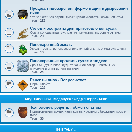
Темы:
85
Процесс пивоварения, ферментации и дозревания
пива
Что за чем? Как варить пиво? Трюки и советы, обмен опытом
Темы:
112
Солод и экстракты для приготовления сусла
Сорта солода, виды экстрактов, качество, вкусовые оттенки
Темы:
20
Пивоваренный хмель
Хмель - сорта, использование, личный опыт, методы охмеления
Темы:
19
Пивоваренные дрожжи - сухие и жидкие
Дрожжи - душа пива, будь то эль или лагер. Штаммы, их
описание и опыт использования
Темы:
24
Рецепты пива - Вопрос-ответ
Спрашивайте!
Темы:
129
Mед хмельной / Медовуха / Сидр / Перри / Квас
Технология, рецепты, обмен опытом
Приготовления других напитков натурального брожения, кроме
пива
Темы:
33
Не в тему ...