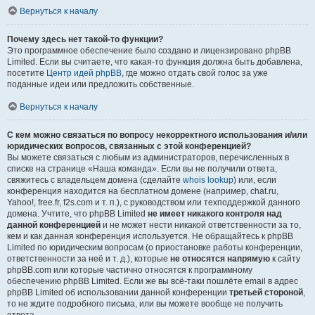
Вернуться к началу
Почему здесь нет такой-то функции?
Это программное обеспечение было создано и лицензировано phpBB
Limited. Если вы считаете, что какая-то функция должна быть добавлена,
посетите
Центр идей phpBB
, где можно отдать свой голос за уже
поданные идеи или предложить собственные.
Вернуться к началу
С кем можно связаться по вопросу некорректного использования и/или
юридических вопросов, связанных с этой конференцией?
Вы можете связаться с любым из администраторов, перечисленных в
списке на странице «Наша команда». Если вы не получили ответа,
свяжитесь с владельцем домена (сделайте
whois lookup
) или, если
конференция находится на бесплатном домене (например, chat.ru,
Yahoo!, free.fr, f2s.com и т. п.), с руководством или техподдержкой данного
домена. Учтите, что phpBB Limited
не имеет никакого контроля над
данной конференцией
и не может нести никакой ответственности за то,
кем и как данная конференция используется. Не обращайтесь к phpBB
Limited по юридическим вопросам (о приостановке работы конференции,
ответственности за неё и т. д.), которые
не относятся напрямую
к сайту
phpBB.com или которые частично относятся к программному
обеспечению phpBB Limited. Если же вы всё-таки пошлёте email в адрес
phpBB Limited об использовании данной конференции
третьей стороной
,
то не ждите подробного письма, или вы можете вообще не получить