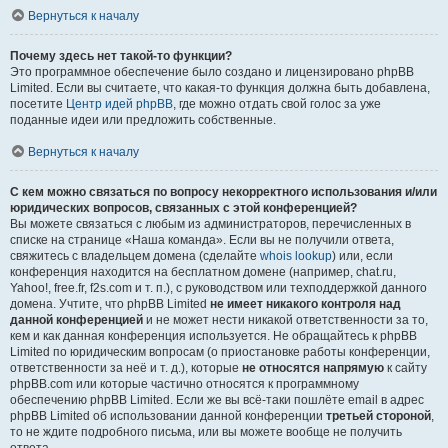
Вернуться к началу
Почему здесь нет такой-то функции?
Это программное обеспечение было создано и лицензировано phpBB
Limited. Если вы считаете, что какая-то функция должна быть добавлена,
посетите
Центр идей phpBB
, где можно отдать свой голос за уже
поданные идеи или предложить собственные.
Вернуться к началу
С кем можно связаться по вопросу некорректного использования и/или
юридических вопросов, связанных с этой конференцией?
Вы можете связаться с любым из администраторов, перечисленных в
списке на странице «Наша команда». Если вы не получили ответа,
свяжитесь с владельцем домена (сделайте
whois lookup
) или, если
конференция находится на бесплатном домене (например, chat.ru,
Yahoo!, free.fr, f2s.com и т. п.), с руководством или техподдержкой данного
домена. Учтите, что phpBB Limited
не имеет никакого контроля над
данной конференцией
и не может нести никакой ответственности за то,
кем и как данная конференция используется. Не обращайтесь к phpBB
Limited по юридическим вопросам (о приостановке работы конференции,
ответственности за неё и т. д.), которые
не относятся напрямую
к сайту
phpBB.com или которые частично относятся к программному
обеспечению phpBB Limited. Если же вы всё-таки пошлёте email в адрес
phpBB Limited об использовании данной конференции
третьей стороной
,
то не ждите подробного письма, или вы можете вообще не получить