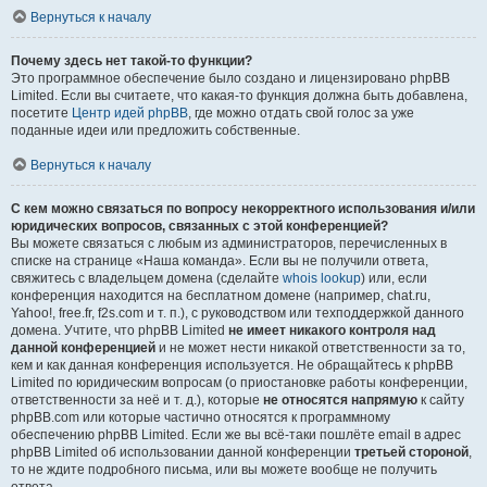
Вернуться к началу
Почему здесь нет такой-то функции?
Это программное обеспечение было создано и лицензировано phpBB
Limited. Если вы считаете, что какая-то функция должна быть добавлена,
посетите
Центр идей phpBB
, где можно отдать свой голос за уже
поданные идеи или предложить собственные.
Вернуться к началу
С кем можно связаться по вопросу некорректного использования и/или
юридических вопросов, связанных с этой конференцией?
Вы можете связаться с любым из администраторов, перечисленных в
списке на странице «Наша команда». Если вы не получили ответа,
свяжитесь с владельцем домена (сделайте
whois lookup
) или, если
конференция находится на бесплатном домене (например, chat.ru,
Yahoo!, free.fr, f2s.com и т. п.), с руководством или техподдержкой данного
домена. Учтите, что phpBB Limited
не имеет никакого контроля над
данной конференцией
и не может нести никакой ответственности за то,
кем и как данная конференция используется. Не обращайтесь к phpBB
Limited по юридическим вопросам (о приостановке работы конференции,
ответственности за неё и т. д.), которые
не относятся напрямую
к сайту
phpBB.com или которые частично относятся к программному
обеспечению phpBB Limited. Если же вы всё-таки пошлёте email в адрес
phpBB Limited об использовании данной конференции
третьей стороной
,
то не ждите подробного письма, или вы можете вообще не получить