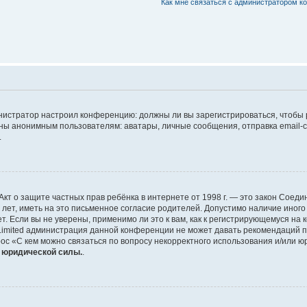
Как мне связаться с администратором 
дминистратор настроил конференцию: должны ли вы зарегистрироваться, чтобы
 анонимным пользователям: аватары, личные сообщения, отправка email-сооб
.
 или Акт о защите частных прав ребёнка в интернете от 1998 г. — это закон Со
т, иметь на это письменное согласие родителей. Допустимо наличие иного
 Если вы не уверены, применимо ли это к вам, как к регистрирующемуся на 
Limited администрация данной конференции не может давать рекомендаций 
ос «С кем можно связаться по вопросу некорректного использования и/или ю
т юридической силы.
.