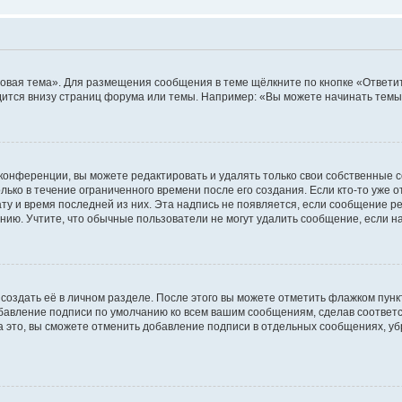
овая тема». Для размещения сообщения в теме щёлкните по кнопке «Ответит
ится внизу страниц форума или темы. Например: «Вы можете начинать темы»
конференции, вы можете редактировать и удалять только свои собственные 
ько в течение ограниченного времени после его создания. Если кто-то уже 
дату и время последней из них. Эта надпись не появляется, если сообщение 
ию. Учтите, что обычные пользователи не могут удалить сообщение, если на 
создать её в личном разделе. После этого вы можете отметить флажком пун
обавление подписи по умолчанию ко всем вашим сообщениям, сделав соотве
а это, вы сможете отменить добавление подписи в отдельных сообщениях, у