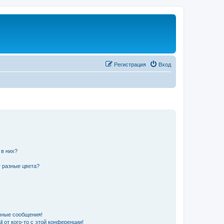
Регистрация
Вход
 в них?
 разные цвета?
чные сообщения!
 от кого-то с этой конференции!