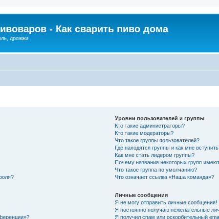
ивоваров - Как cварить пиво дома
ель, дрожжи.
Уровни пользователей и группы
Кто такие администраторы?
Кто такие модераторы?
Что такое группы пользователей?
Где находятся группы и как мне вступить
Как мне стать лидером группы?
Почему названия некоторых групп имеют
Что такое группа по умолчанию?
роля?
Что означает ссылка «Наша команда»?
Личные сообщения
Я не могу отправить личные сообщения!
Я постоянно получаю нежелательные ли
нференции»?
Я получил спам или оскорбительный email