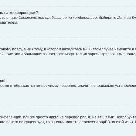
час на конференции»?
дёте опцию
Скрывать моё пребывание на конференции
. Выберите
Да
, и вы 
зователем.
вому поясу, а не к тому, в котором находитесь вы. В этом случае измените в 
овой пояс, как и большинство настроек, могут только зарегистрированные пол
ое!
о время отображается по-прежнему неверное, значит, неправильно установле
онференции, или же просто никто не перевёл phpBB на ваш язык. Попробуйт
вого пакета не существует, то вы сами можете перевести phpBB на свой язы