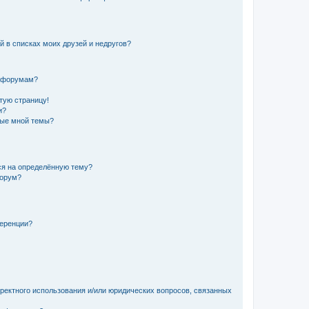
й в списках моих друзей и недругов?
и форумам?
стую страницу!
и?
ные мной темы?
ься на определённую тему?
форум?
ференции?
рректного использования и/или юридических вопросов, связанных