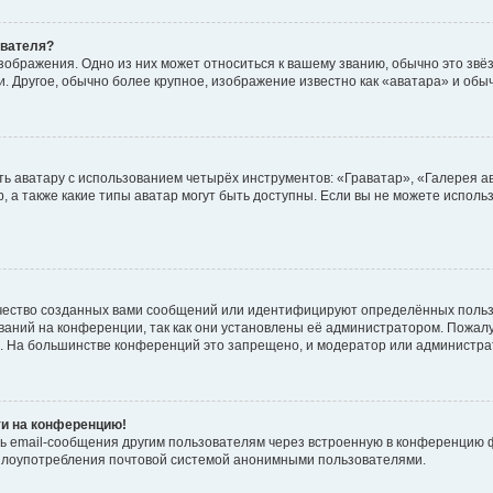
ователя?
зображения. Одно из них может относиться к вашему званию, обычно это звёзд
. Другое, обычно более крупное, изображение известно как «аватара» и обы
ь аватару с использованием четырёх инструментов: «Граватар», «Галерея а
, а также какие типы аватар могут быть доступны. Если вы не можете испол
чество созданных вами сообщений или идентифицируют определённых польз
аний на конференции, так как они установлены её администратором. Пожал
е. На большинстве конференций это запрещено, и модератор или администра
ти на конференцию!
ь email-сообщения другим пользователям через встроенную в конференцию ф
ь злоупотребления почтовой системой анонимными пользователями.