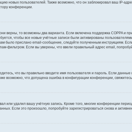
ию новых пользователей. Также возможно, что он заблокировал ваш IP-адре
атору конференции.
они верны, то возможны два варианта. Если включена поддержка COPPA и при 
уется, чтобы все новые учётные записи были активированы пользователями
ам было прислано email-сообщение, следуйте полученным инструкциям. Если
пам-фильтром. Если вы уверены, что ввели правильный адрес email, попробу
едитесь, что вы правильно вводите имя пользователя и пароль. Если данные
Также возможно, что допущена ошибка в конфигурации конференции, свяжитес
вал или удалил вашу учётную запись. Кроме того, многие конференции перио
ных. Если это произошло, попробуйте зарегистрироваться снова и активнее 