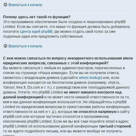
Вернуться к началу
Почему здесь нет такой-то функции?
Это программное обеспечение было создано и лицензировано phpBB
Limited. Если вы считаете, что какая-то функция должна быть добавлена,
посетите
Центр идей phpBB
, где можно отдать свой голос за уже
поданные идеи или предложить собственные.
Вернуться к началу
С кем можно связаться по вопросу некорректного использования и/или
юридических вопросов, связанных с этой конференцией?
Вы можете связаться с любым из администраторов, перечисленных в
списке на странице «Наша команда». Если вы не получили ответа,
свяжитесь с владельцем домена (сделайте
whois lookup
) или, если
конференция находится на бесплатном домене (например, chat.ru,
Yahoo!, free.fr, f2s.com и т. п.), с руководством или техподдержкой данного
домена. Учтите, что phpBB Limited
не имеет никакого контроля над
данной конференцией
и не может нести никакой ответственности за то,
кем и как данная конференция используется. Не обращайтесь к phpBB
Limited по юридическим вопросам (о приостановке работы конференции,
ответственности за неё и т. д.), которые
не относятся напрямую
к сайту
phpBB.com или которые частично относятся к программному
обеспечению phpBB Limited. Если же вы всё-таки пошлёте email в адрес
phpBB Limited об использовании данной конференции
третьей стороной
,
то не ждите подробного письма, или вы можете вообще не получить