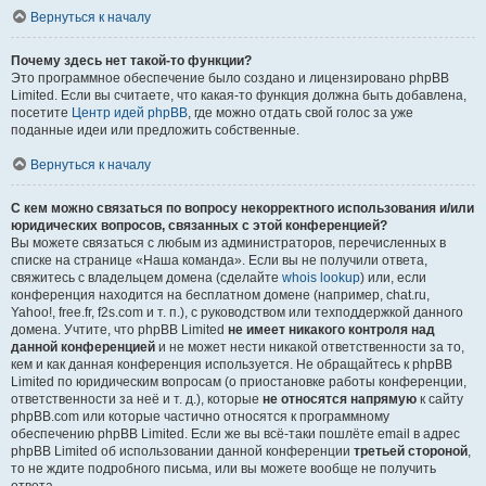
Вернуться к началу
Почему здесь нет такой-то функции?
Это программное обеспечение было создано и лицензировано phpBB
Limited. Если вы считаете, что какая-то функция должна быть добавлена,
посетите
Центр идей phpBB
, где можно отдать свой голос за уже
поданные идеи или предложить собственные.
Вернуться к началу
С кем можно связаться по вопросу некорректного использования и/или
юридических вопросов, связанных с этой конференцией?
Вы можете связаться с любым из администраторов, перечисленных в
списке на странице «Наша команда». Если вы не получили ответа,
свяжитесь с владельцем домена (сделайте
whois lookup
) или, если
конференция находится на бесплатном домене (например, chat.ru,
Yahoo!, free.fr, f2s.com и т. п.), с руководством или техподдержкой данного
домена. Учтите, что phpBB Limited
не имеет никакого контроля над
данной конференцией
и не может нести никакой ответственности за то,
кем и как данная конференция используется. Не обращайтесь к phpBB
Limited по юридическим вопросам (о приостановке работы конференции,
ответственности за неё и т. д.), которые
не относятся напрямую
к сайту
phpBB.com или которые частично относятся к программному
обеспечению phpBB Limited. Если же вы всё-таки пошлёте email в адрес
phpBB Limited об использовании данной конференции
третьей стороной
,
то не ждите подробного письма, или вы можете вообще не получить