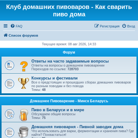
Клуб домашних пивоваров - Как cварить
пиво дома
FAQ
Регистрация
Вход
Список форумов
Текущее время: 08 авг 2026, 14:33
Форум
Ответы на часто задаваемые вопросы
Ответы на вопросы о домашнем пивоварении
Переходов по ссылке:
728703
Конкурсы и фестивали
Все о предстоящих и прошедших сборах домашних пивоваров
по разным поводам и без повода
Темы:
48
Домашнее Пивоварение - Минск Беларусь
Пиво в Беларуси и в мире
Обсуждаем общие вопросы
Темы:
75
Домашняя пивоварня - Пивной заводик дома
Что использовать для варки, ферментации и хранения пива? Где
найти? Похвастаться!