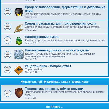
Темы:
85
Процесс пивоварения, ферментации и дозревания
пива
Что за чем? Как варить пиво? Трюки и советы, обмен опытом
Темы:
112
Солод и экстракты для приготовления сусла
Сорта солода, виды экстрактов, качество, вкусовые оттенки
Темы:
20
Пивоваренный хмель
Хмель - сорта, использование, личный опыт, методы охмеления
Темы:
19
Пивоваренные дрожжи - сухие и жидкие
Дрожжи - душа пива, будь то эль или лагер. Штаммы, их
описание и опыт использования
Темы:
24
Рецепты пива - Вопрос-ответ
Спрашивайте!
Темы:
129
Mед хмельной / Медовуха / Сидр / Перри / Квас
Технология, рецепты, обмен опытом
Приготовления других напитков натурального брожения, кроме
пива
Темы:
33
Не в тему ...