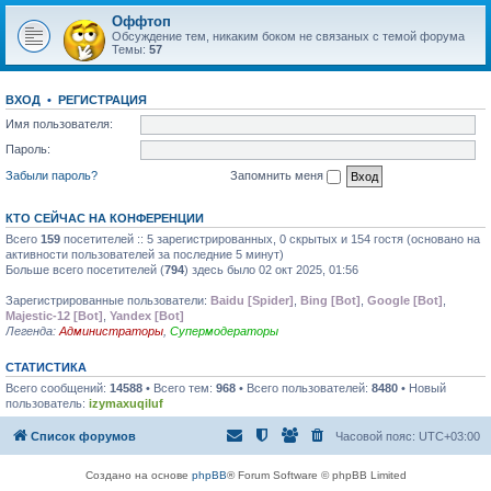
Оффтоп
Обсуждение тем, никаким боком не связаных с темой форума
Темы:
57
ВХОД
•
РЕГИСТРАЦИЯ
Имя пользователя:
Пароль:
Забыли пароль?
Запомнить меня
КТО СЕЙЧАС НА КОНФЕРЕНЦИИ
Всего
159
посетителей :: 5 зарегистрированных, 0 скрытых и 154 гостя (основано на
активности пользователей за последние 5 минут)
Больше всего посетителей (
794
) здесь было 02 окт 2025, 01:56
Зарегистрированные пользователи:
Baidu [Spider]
,
Bing [Bot]
,
Google [Bot]
,
Majestic-12 [Bot]
,
Yandex [Bot]
Легенда:
Администраторы
,
Супермодераторы
СТАТИСТИКА
Всего сообщений:
14588
• Всего тем:
968
• Всего пользователей:
8480
• Новый
пользователь:
izymaxuqiluf
Список форумов
Часовой пояс:
UTC+03:00
Создано на основе
phpBB
® Forum Software © phpBB Limited