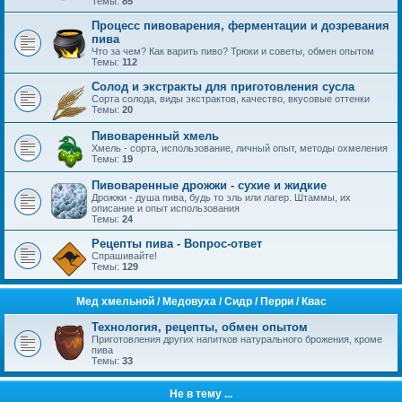
Темы:
85
Процесс пивоварения, ферментации и дозревания
пива
Что за чем? Как варить пиво? Трюки и советы, обмен опытом
Темы:
112
Солод и экстракты для приготовления сусла
Сорта солода, виды экстрактов, качество, вкусовые оттенки
Темы:
20
Пивоваренный хмель
Хмель - сорта, использование, личный опыт, методы охмеления
Темы:
19
Пивоваренные дрожжи - сухие и жидкие
Дрожжи - душа пива, будь то эль или лагер. Штаммы, их
описание и опыт использования
Темы:
24
Рецепты пива - Вопрос-ответ
Спрашивайте!
Темы:
129
Mед хмельной / Медовуха / Сидр / Перри / Квас
Технология, рецепты, обмен опытом
Приготовления других напитков натурального брожения, кроме
пива
Темы:
33
Не в тему ...