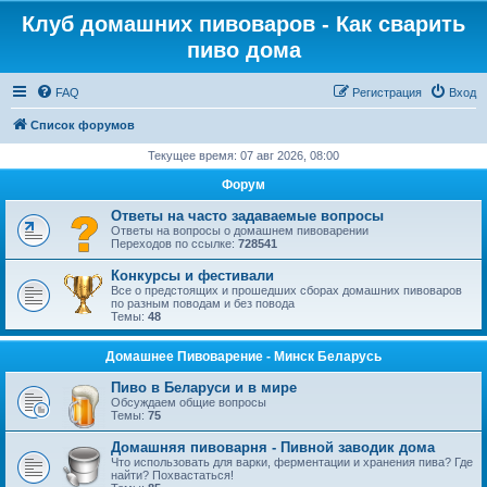
Клуб домашних пивоваров - Как cварить
пиво дома
FAQ
Регистрация
Вход
Список форумов
Текущее время: 07 авг 2026, 08:00
Форум
Ответы на часто задаваемые вопросы
Ответы на вопросы о домашнем пивоварении
Переходов по ссылке:
728541
Конкурсы и фестивали
Все о предстоящих и прошедших сборах домашних пивоваров
по разным поводам и без повода
Темы:
48
Домашнее Пивоварение - Минск Беларусь
Пиво в Беларуси и в мире
Обсуждаем общие вопросы
Темы:
75
Домашняя пивоварня - Пивной заводик дома
Что использовать для варки, ферментации и хранения пива? Где
найти? Похвастаться!