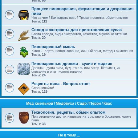
Темы:
85
Процесс пивоварения, ферментации и дозревания
пива
Что за чем? Как варить пиво? Трюки и советы, обмен опытом
Темы:
112
Солод и экстракты для приготовления сусла
Сорта солода, виды экстрактов, качество, вкусовые оттенки
Темы:
20
Пивоваренный хмель
Хмель - сорта, использование, личный опыт, методы охмеления
Темы:
19
Пивоваренные дрожжи - сухие и жидкие
Дрожжи - душа пива, будь то эль или лагер. Штаммы, их
описание и опыт использования
Темы:
24
Рецепты пива - Вопрос-ответ
Спрашивайте!
Темы:
129
Mед хмельной / Медовуха / Сидр / Перри / Квас
Технология, рецепты, обмен опытом
Приготовления других напитков натурального брожения, кроме
пива
Темы:
33
Не в тему ...