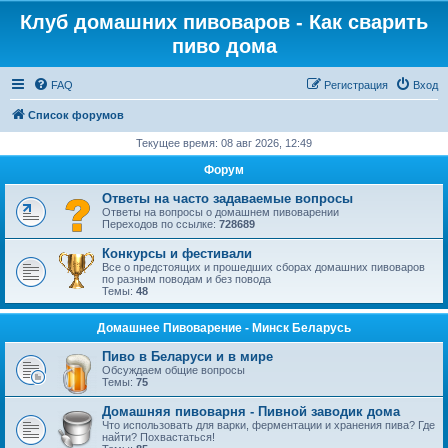
Клуб домашних пивоваров - Как cварить
пиво дома
FAQ
Регистрация
Вход
Список форумов
Текущее время: 08 авг 2026, 12:49
Форум
Ответы на часто задаваемые вопросы
Ответы на вопросы о домашнем пивоварении
Переходов по ссылке:
728689
Конкурсы и фестивали
Все о предстоящих и прошедших сборах домашних пивоваров
по разным поводам и без повода
Темы:
48
Домашнее Пивоварение - Минск Беларусь
Пиво в Беларуси и в мире
Обсуждаем общие вопросы
Темы:
75
Домашняя пивоварня - Пивной заводик дома
Что использовать для варки, ферментации и хранения пива? Где
найти? Похвастаться!