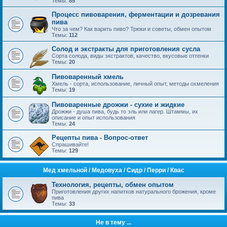
Темы:
85
Процесс пивоварения, ферментации и дозревания
пива
Что за чем? Как варить пиво? Трюки и советы, обмен опытом
Темы:
112
Солод и экстракты для приготовления сусла
Сорта солода, виды экстрактов, качество, вкусовые оттенки
Темы:
20
Пивоваренный хмель
Хмель - сорта, использование, личный опыт, методы охмеления
Темы:
19
Пивоваренные дрожжи - сухие и жидкие
Дрожжи - душа пива, будь то эль или лагер. Штаммы, их
описание и опыт использования
Темы:
24
Рецепты пива - Вопрос-ответ
Спрашивайте!
Темы:
129
Mед хмельной / Медовуха / Сидр / Перри / Квас
Технология, рецепты, обмен опытом
Приготовления других напитков натурального брожения, кроме
пива
Темы:
33
Не в тему ...