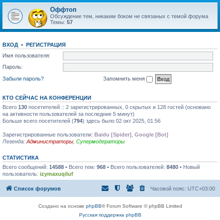
Оффтоп
Обсуждение тем, никаким боком не связаных с темой форума
Темы:
57
ВХОД
•
РЕГИСТРАЦИЯ
Имя пользователя:
Пароль:
Забыли пароль?
Запомнить меня
КТО СЕЙЧАС НА КОНФЕРЕНЦИИ
Всего
130
посетителей :: 2 зарегистрированных, 0 скрытых и 128 гостей (основано
на активности пользователей за последние 5 минут)
Больше всего посетителей (
794
) здесь было 02 окт 2025, 01:56
Зарегистрированные пользователи:
Baidu [Spider]
,
Google [Bot]
Легенда:
Администраторы
,
Супермодераторы
СТАТИСТИКА
Всего сообщений:
14588
• Всего тем:
968
• Всего пользователей:
8480
• Новый
пользователь:
izymaxuqiluf
Список форумов
Часовой пояс:
UTC+03:00
Создано на основе
phpBB
® Forum Software © phpBB Limited
Русская поддержка phpBB