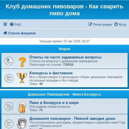
Клуб домашних пивоваров - Как cварить
пиво дома
FAQ
Регистрация
Вход
Список форумов
Текущее время: 07 авг 2026, 04:37
Форум
Ответы на часто задаваемые вопросы
Ответы на вопросы о домашнем пивоварении
Переходов по ссылке:
728526
Конкурсы и фестивали
Все о предстоящих и прошедших сборах домашних пивоваров
по разным поводам и без повода
Темы:
48
Домашнее Пивоварение - Минск Беларусь
Пиво в Беларуси и в мире
Обсуждаем общие вопросы
Темы:
75
Домашняя пивоварня - Пивной заводик дома
Что использовать для варки, ферментации и хранения пива? Где
найти? Похвастаться!