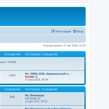
Регистрация
Вход
Текущее время: 07 авг 2026, 23:33
СООБЩЕНИЯ
ПОСЛЕДНЕЕ СООБЩЕНИЕ
ылке: 728598
Re: ЗИМА 2026. Американский п…
1403
П
hoziain
е
07 мар 2026, 09:49
р
е
й
СООБЩЕНИЯ
ПОСЛЕДНЕЕ СООБЩЕНИЕ
т
и
Re: Brewtarget
988
к
П
xzFantom
п
е
13 дек 2021, 09:22
о
р
с
е
л
Re: Минимальный набор оборудо…