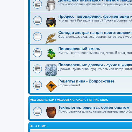
Домашняя пивоварня - Пивной завод
Что использовать для варки, ферментации и хра
Процесс пивоварения, ферментации и
Что за чем? Как варить пиво? Трюки и советы, 
Солод и экстракты для приготовлени
Сорта солода, виды экстрактов, качество, вкус
Пивоваренный хмель
Хмель - сорта, использование, личный опыт, м
Пивоваренные дрожжи - сухие и жидк
Дрожжи - душа пива, будь то эль или лагер. Шт
Рецепты пива - Вопрос-ответ
Спрашивайте!
MЕД ХМЕЛЬНОЙ / МЕДОВУХА / СИДР / ПЕРРИ / КВАС
Технология, рецепты, обмен опытом
Приготовления других напитков натурального б
НЕ В ТЕМУ ...