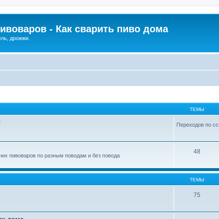
ивоваров - Как cварить пиво дома
ель, дрожжи.
ТЕМЫ
ы
Переходов по сс
48
их пивоваров по разным поводам и без повода
ТЕМЫ
75