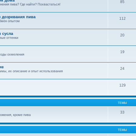
ик дома
85
нения пива? Где найти? Похвастаться!
 дозревания пива
112
обмен опытом
я сусла
20
овые оттенки
19
етоды охмеления
ие
24
аммы, их описание и опыт использования
129
ТЕМЫ
33
рожения, кроме пива
ТЕМЫ