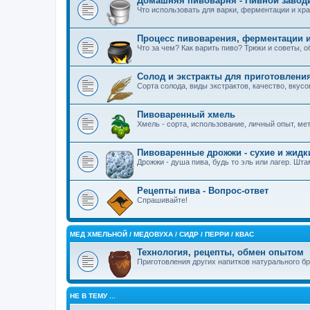
Домашняя пивоварня - Пивной завод
Что использовать для варки, ферментации и хра
Процесс пивоварения, ферментации и
Что за чем? Как варить пиво? Трюки и советы, 
Солод и экстракты для приготовлени
Сорта солода, виды экстрактов, качество, вкус
Пивоваренный хмель
Хмель - сорта, использование, личный опыт, м
Пивоваренные дрожжи - сухие и жидк
Дрожжи - душа пива, будь то эль или лагер. Шт
Рецепты пива - Вопрос-ответ
Спрашивайте!
MЕД ХМЕЛЬНОЙ / МЕДОВУХА / СИДР / ПЕРРИ / КВАС
Технология, рецепты, обмен опытом
Приготовления других напитков натурального б
НЕ В ТЕМУ ...