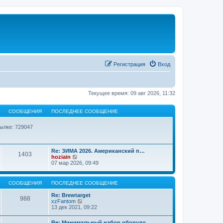
Регистрация
Вход
Текущее время: 09 авг 2026, 11:32
СООБЩЕНИЯ
ПОСЛЕДНЕЕ СООБЩЕНИЕ
ылке: 729047
Re: ЗИМА 2026. Американский п…
1403
П
hoziain
е
07 мар 2026, 09:49
р
е
й
СООБЩЕНИЯ
ПОСЛЕДНЕЕ СООБЩЕНИЕ
т
и
Re: Brewtarget
988
к
П
xzFantom
п
е
13 дек 2021, 09:22
о
р
с
е
л
Re: Минимальный набор оборудо…