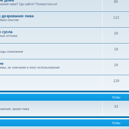
ик дома
85
нения пива? Где найти? Похвастаться!
 дозревания пива
112
обмен опытом
я сусла
20
овые оттенки
19
етоды охмеления
ие
24
аммы, их описание и опыт использования
129
ТЕМЫ
33
рожения, кроме пива
ТЕМЫ