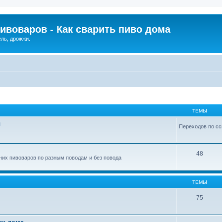
ивоваров - Как cварить пиво дома
ель, дрожжи.
ТЕМЫ
ы
Переходов по сс
48
их пивоваров по разным поводам и без повода
ТЕМЫ
75