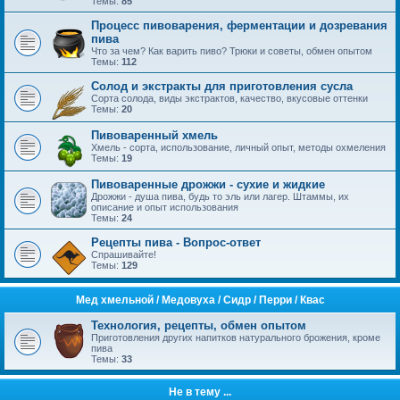
Темы:
85
Процесс пивоварения, ферментации и дозревания
пива
Что за чем? Как варить пиво? Трюки и советы, обмен опытом
Темы:
112
Солод и экстракты для приготовления сусла
Сорта солода, виды экстрактов, качество, вкусовые оттенки
Темы:
20
Пивоваренный хмель
Хмель - сорта, использование, личный опыт, методы охмеления
Темы:
19
Пивоваренные дрожжи - сухие и жидкие
Дрожжи - душа пива, будь то эль или лагер. Штаммы, их
описание и опыт использования
Темы:
24
Рецепты пива - Вопрос-ответ
Спрашивайте!
Темы:
129
Mед хмельной / Медовуха / Сидр / Перри / Квас
Технология, рецепты, обмен опытом
Приготовления других напитков натурального брожения, кроме
пива
Темы:
33
Не в тему ...