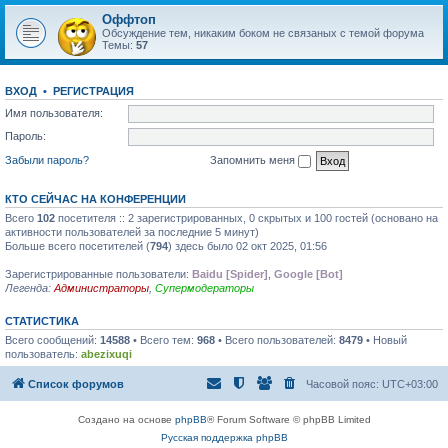
Оффтоп
Обсуждение тем, никаким боком не связаных с темой форума
Темы:
57
ВХОД
•
РЕГИСТРАЦИЯ
Имя пользователя:
Пароль:
Забыли пароль?
Запомнить меня
КТО СЕЙЧАС НА КОНФЕРЕНЦИИ
Всего
102
посетителя :: 2 зарегистрированных, 0 скрытых и 100 гостей (основано на
активности пользователей за последние 5 минут)
Больше всего посетителей (
794
) здесь было 02 окт 2025, 01:56
Зарегистрированные пользователи:
Baidu [Spider]
,
Google [Bot]
Легенда:
Администраторы
,
Супермодераторы
СТАТИСТИКА
Всего сообщений:
14588
• Всего тем:
968
• Всего пользователей:
8479
• Новый
пользователь:
abezixuqi
Список форумов
Часовой пояс:
UTC+03:00
Создано на основе
phpBB
® Forum Software © phpBB Limited
Русская поддержка phpBB