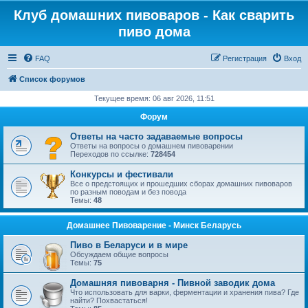
Клуб домашних пивоваров - Как cварить
пиво дома
FAQ
Регистрация
Вход
Список форумов
Текущее время: 06 авг 2026, 11:51
Форум
Ответы на часто задаваемые вопросы
Ответы на вопросы о домашнем пивоварении
Переходов по ссылке:
728454
Конкурсы и фестивали
Все о предстоящих и прошедших сборах домашних пивоваров
по разным поводам и без повода
Темы:
48
Домашнее Пивоварение - Минск Беларусь
Пиво в Беларуси и в мире
Обсуждаем общие вопросы
Темы:
75
Домашняя пивоварня - Пивной заводик дома
Что использовать для варки, ферментации и хранения пива? Где
найти? Похвастаться!