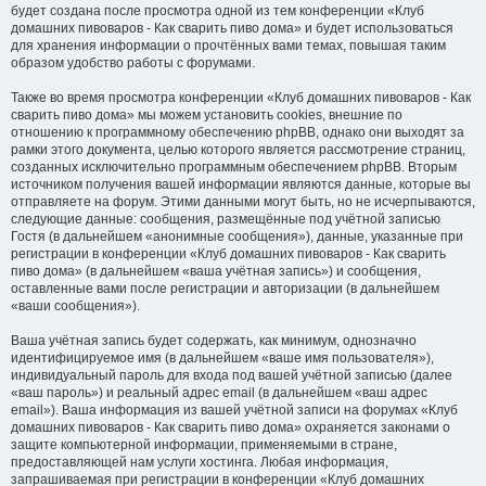
будет создана после просмотра одной из тем конференции «Клуб
домашних пивоваров - Как cварить пиво дома» и будет использоваться
для хранения информации о прочтённых вами темах, повышая таким
образом удобство работы с форумами.
Также во время просмотра конференции «Клуб домашних пивоваров - Как
cварить пиво дома» мы можем установить cookies, внешние по
отношению к программному обеспечению phpBB, однако они выходят за
рамки этого документа, целью которого является рассмотрение страниц,
созданных исключительно программным обеспечением phpBB. Вторым
источником получения вашей информации являются данные, которые вы
отправляете на форум. Этими данными могут быть, но не исчерпываются,
следующие данные: сообщения, размещённые под учётной записью
Гостя (в дальнейшем «анонимные сообщения»), данные, указанные при
регистрации в конференции «Клуб домашних пивоваров - Как cварить
пиво дома» (в дальнейшем «ваша учётная запись») и сообщения,
оставленные вами после регистрации и авторизации (в дальнейшем
«ваши сообщения»).
Ваша учётная запись будет содержать, как минимум, однозначно
идентифицируемое имя (в дальнейшем «ваше имя пользователя»),
индивидуальный пароль для входа под вашей учётной записью (далее
«ваш пароль») и реальный адрес email (в дальнейшем «ваш адрес
email»). Ваша информация из вашей учётной записи на форумах «Клуб
домашних пивоваров - Как cварить пиво дома» охраняется законами о
защите компьютерной информации, применяемыми в стране,
предоставляющей нам услуги хостинга. Любая информация,
запрашиваемая при регистрации в конференции «Клуб домашних