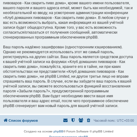
пивоваров - Как cварить пиво дома», кроме вашего имени пользователя,
вашего пароля и вашего адреса email, может быть как необходимой, так и
необязательной ко вводу, на усмотрение администрации конференции
«Клуб домашних пивоваров - Как cварить пиво дома». В любом случае у
вас есть возможность выбрать, какая информация из вашей учётной
записи будет общедоступна. Кроме того, у вас есть возможность
согласиться/отказаться от получения сообщений, автоматически
сгенерированных программным обеспечением phpBB.
Ваш пароль надёжно зашифрован (односторонним хэшированием).
Однако не рекомендуется использовать этот же самый пароль,
регистрируясь на других сайтах. Ваш пароль является средством доступа
к вашей учётной записи на форумах «Клуб домашних пивоваров - Как
cварить пиво дома», пожалуйста, храните его в тайне, ни при каких
обстоятельствах ни представители «Клуб домашних пивоваров - Как
cварить пиво дома», ни phpBB Limited, ни другое третье лицо не вправе
спрашивать ваш пароль. В случае, если вы забудете ваш пароль к вашей
учётной записи, вы сможете воспользоваться функцией восстановления
пароля «Забыли пароль?», предусмотренной программным
обеспечением phpBB. Вам будет необходимо ввести ваше имя
пользователя и ваш адрес email, после чего программное обеспечение
phpBB сгенерирует вам новый пароль для вашей учётной записи.
Список форумов
Часовой пояс:
UTC+03:00
Создано на основе
phpBB
® Forum Software © phpBB Limited
Русская поддержка phpBB