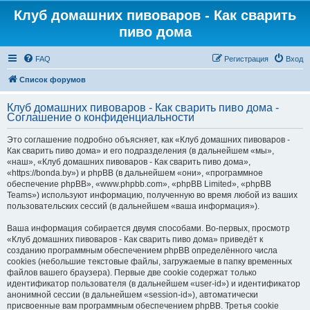
Клуб домашних пивоваров - Как cварить
пиво дома
FAQ
Регистрация
Вход
Список форумов
Клуб домашних пивоваров - Как cварить пиво дома -
Соглашение о конфиденциальности
Это соглашение подробно объясняет, как «Клуб домашних пивоваров -
Как cварить пиво дома» и его подразделения (в дальнейшем «мы»,
«наш», «Клуб домашних пивоваров - Как cварить пиво дома»,
«https://bonda.by») и phpBB (в дальнейшем «они», «программное
обеспечение phpBB», «www.phpbb.com», «phpBB Limited», «phpBB
Teams») используют информацию, полученную во время любой из ваших
пользовательских сессий (в дальнейшем «ваша информация»).
Ваша информация собирается двумя способами. Во-первых, просмотр
«Клуб домашних пивоваров - Как cварить пиво дома» приведёт к
созданию программным обеспечением phpBB определённого числа
cookies (небольшие текстовые файлы, загружаемые в папку временных
файлов вашего браузера). Первые две cookie содержат только
идентификатор пользователя (в дальнейшем «user-id») и идентификатор
анонимной сессии (в дальнейшем «session-id»), автоматически
присвоенные вам программным обеспечением phpBB. Третья cookie