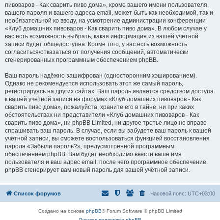
пивоваров - Как cварить пиво дома», кроме вашего имени пользователя,
вашего пароля и вашего адреса email, может быть как необходимой, так и
необязательной ко вводу, на усмотрение администрации конференции
«Клуб домашних пивоваров - Как cварить пиво дома». В любом случае у
вас есть возможность выбрать, какая информация из вашей учётной
записи будет общедоступна. Кроме того, у вас есть возможность
согласиться/отказаться от получения сообщений, автоматически
сгенерированных программным обеспечением phpBB.
Ваш пароль надёжно зашифрован (односторонним хэшированием).
Однако не рекомендуется использовать этот же самый пароль,
регистрируясь на других сайтах. Ваш пароль является средством доступа
к вашей учётной записи на форумах «Клуб домашних пивоваров - Как
cварить пиво дома», пожалуйста, храните его в тайне, ни при каких
обстоятельствах ни представители «Клуб домашних пивоваров - Как
cварить пиво дома», ни phpBB Limited, ни другое третье лицо не вправе
спрашивать ваш пароль. В случае, если вы забудете ваш пароль к вашей
учётной записи, вы сможете воспользоваться функцией восстановления
пароля «Забыли пароль?», предусмотренной программным
обеспечением phpBB. Вам будет необходимо ввести ваше имя
пользователя и ваш адрес email, после чего программное обеспечение
phpBB сгенерирует вам новый пароль для вашей учётной записи.
Список форумов
Часовой пояс:
UTC+03:00
Создано на основе
phpBB
® Forum Software © phpBB Limited
Русская поддержка phpBB