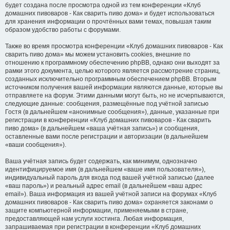
будет создана после просмотра одной из тем конференции «Клуб
домашних пивоваров - Как cварить пиво дома» и будет использоваться
для хранения информации о прочтённых вами темах, повышая таким
образом удобство работы с форумами.
Также во время просмотра конференции «Клуб домашних пивоваров - Как
cварить пиво дома» мы можем установить cookies, внешние по
отношению к программному обеспечению phpBB, однако они выходят за
рамки этого документа, целью которого является рассмотрение страниц,
созданных исключительно программным обеспечением phpBB. Вторым
источником получения вашей информации являются данные, которые вы
отправляете на форум. Этими данными могут быть, но не исчерпываются,
следующие данные: сообщения, размещённые под учётной записью
Гостя (в дальнейшем «анонимные сообщения»), данные, указанные при
регистрации в конференции «Клуб домашних пивоваров - Как cварить
пиво дома» (в дальнейшем «ваша учётная запись») и сообщения,
оставленные вами после регистрации и авторизации (в дальнейшем
«ваши сообщения»).
Ваша учётная запись будет содержать, как минимум, однозначно
идентифицируемое имя (в дальнейшем «ваше имя пользователя»),
индивидуальный пароль для входа под вашей учётной записью (далее
«ваш пароль») и реальный адрес email (в дальнейшем «ваш адрес
email»). Ваша информация из вашей учётной записи на форумах «Клуб
домашних пивоваров - Как cварить пиво дома» охраняется законами о
защите компьютерной информации, применяемыми в стране,
предоставляющей нам услуги хостинга. Любая информация,
запрашиваемая при регистрации в конференции «Клуб домашних