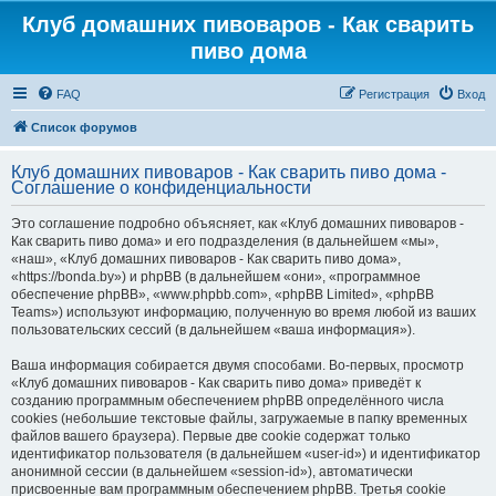
Клуб домашних пивоваров - Как cварить
пиво дома
FAQ
Регистрация
Вход
Список форумов
Клуб домашних пивоваров - Как cварить пиво дома -
Соглашение о конфиденциальности
Это соглашение подробно объясняет, как «Клуб домашних пивоваров -
Как cварить пиво дома» и его подразделения (в дальнейшем «мы»,
«наш», «Клуб домашних пивоваров - Как cварить пиво дома»,
«https://bonda.by») и phpBB (в дальнейшем «они», «программное
обеспечение phpBB», «www.phpbb.com», «phpBB Limited», «phpBB
Teams») используют информацию, полученную во время любой из ваших
пользовательских сессий (в дальнейшем «ваша информация»).
Ваша информация собирается двумя способами. Во-первых, просмотр
«Клуб домашних пивоваров - Как cварить пиво дома» приведёт к
созданию программным обеспечением phpBB определённого числа
cookies (небольшие текстовые файлы, загружаемые в папку временных
файлов вашего браузера). Первые две cookie содержат только
идентификатор пользователя (в дальнейшем «user-id») и идентификатор
анонимной сессии (в дальнейшем «session-id»), автоматически
присвоенные вам программным обеспечением phpBB. Третья cookie