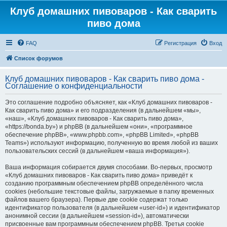
Клуб домашних пивоваров - Как cварить
пиво дома
FAQ
Регистрация
Вход
Список форумов
Клуб домашних пивоваров - Как cварить пиво дома -
Соглашение о конфиденциальности
Это соглашение подробно объясняет, как «Клуб домашних пивоваров -
Как cварить пиво дома» и его подразделения (в дальнейшем «мы»,
«наш», «Клуб домашних пивоваров - Как cварить пиво дома»,
«https://bonda.by») и phpBB (в дальнейшем «они», «программное
обеспечение phpBB», «www.phpbb.com», «phpBB Limited», «phpBB
Teams») используют информацию, полученную во время любой из ваших
пользовательских сессий (в дальнейшем «ваша информация»).
Ваша информация собирается двумя способами. Во-первых, просмотр
«Клуб домашних пивоваров - Как cварить пиво дома» приведёт к
созданию программным обеспечением phpBB определённого числа
cookies (небольшие текстовые файлы, загружаемые в папку временных
файлов вашего браузера). Первые две cookie содержат только
идентификатор пользователя (в дальнейшем «user-id») и идентификатор
анонимной сессии (в дальнейшем «session-id»), автоматически
присвоенные вам программным обеспечением phpBB. Третья cookie