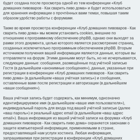
будет создана после просмотра одной из тем конференции «Клуб
домашних пивоваров - Как cварить пиво дома» и будет использоваться
для хранения информации о прочтённых вами темах, повышая таким
образом удобство работы с форумами.
Также во время просмотра конференции «Клуб домашних пивоваров - Как
cварить пиво дома» мы можем установить cookies, внешние по
отношению к программному обеспечению phpBB, однако они выходят за
рамки этого документа, целью которого является рассмотрение страниц,
созданных исключительно программным обеспечением phpBB. Вторым
источником получения вашей информации являются данные, которые вы
отправляете на форум. Этими данными могут быть, но не исчерпываются,
следующие данные: сообщения, размещённые под учётной записью
Гостя (в дальнейшем «анонимные сообщения»), данные, указанные при
регистрации в конференции «Клуб домашних пивоваров - Как cварить
пиво дома» (в дальнейшем «ваша учётная запись») и сообщения,
оставленные вами после регистрации и авторизации (в дальнейшем
«ваши сообщения»).
Ваша учётная запись будет содержать, как минимум, однозначно
идентифицируемое имя (в дальнейшем «ваше имя пользователя»),
индивидуальный пароль для входа под вашей учётной записью (далее
«ваш пароль») и реальный адрес email (в дальнейшем «ваш адрес
email»). Ваша информация из вашей учётной записи на форумах «Клуб
домашних пивоваров - Как cварить пиво дома» охраняется законами о
защите компьютерной информации, применяемыми в стране,
предоставляющей нам услуги хостинга. Любая информация,
запрашиваемая при регистрации в конференции «Клуб домашних