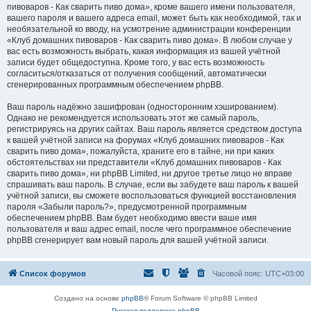
пивоваров - Как cварить пиво дома», кроме вашего имени пользователя,
вашего пароля и вашего адреса email, может быть как необходимой, так и
необязательной ко вводу, на усмотрение администрации конференции
«Клуб домашних пивоваров - Как cварить пиво дома». В любом случае у
вас есть возможность выбрать, какая информация из вашей учётной
записи будет общедоступна. Кроме того, у вас есть возможность
согласиться/отказаться от получения сообщений, автоматически
сгенерированных программным обеспечением phpBB.
Ваш пароль надёжно зашифрован (односторонним хэшированием).
Однако не рекомендуется использовать этот же самый пароль,
регистрируясь на других сайтах. Ваш пароль является средством доступа
к вашей учётной записи на форумах «Клуб домашних пивоваров - Как
cварить пиво дома», пожалуйста, храните его в тайне, ни при каких
обстоятельствах ни представители «Клуб домашних пивоваров - Как
cварить пиво дома», ни phpBB Limited, ни другое третье лицо не вправе
спрашивать ваш пароль. В случае, если вы забудете ваш пароль к вашей
учётной записи, вы сможете воспользоваться функцией восстановления
пароля «Забыли пароль?», предусмотренной программным
обеспечением phpBB. Вам будет необходимо ввести ваше имя
пользователя и ваш адрес email, после чего программное обеспечение
phpBB сгенерирует вам новый пароль для вашей учётной записи.
Список форумов
Часовой пояс:
UTC+03:00
Создано на основе
phpBB
® Forum Software © phpBB Limited
Русская поддержка phpBB