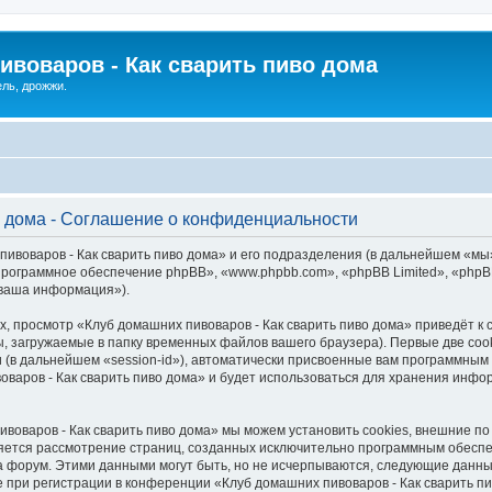
ивоваров - Как cварить пиво дома
ель, дрожжи.
о дома - Соглашение о конфиденциальности
ивоваров - Как cварить пиво дома» и его подразделения (в дальнейшем «мы»
, «программное обеспечение phpBB», «www.phpbb.com», «phpBB Limited», «ph
«ваша информация»).
, просмотр «Клуб домашних пивоваров - Как cварить пиво дома» приведёт 
, загружаемые в папку временных файлов вашего браузера). Первые две coo
 (в дальнейшем «session-id»), автоматически присвоенные вам программным 
варов - Как cварить пиво дома» и будет использоваться для хранения инф
воваров - Как cварить пиво дома» мы можем установить cookies, внешние п
является рассмотрение страниц, созданных исключительно программным обес
 форум. Этими данными могут быть, но не исчерпываются, следующие данны
ри регистрации в конференции «Клуб домашних пивоваров - Как cварить пи