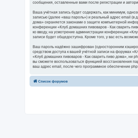
сообщения, оставленные вами после регистрации и автор
Ваша учётная запись будет содержать, как минимум, одн
записью (далее «ваш пароль») и реальный адрес email (в
дома» охраняется законами о защите компьютерной инфор
конференции «Клуб домашних пивоваров - Как cварить пиво
ко вводу, на усмотрение администрации конференции «Клуб
записи будет общедоступна. Кроме того, у вас есть возм
Ваш пароль надёжно зашифрован (односторонним хэширован
средством доступа к вашей учётной записи на форумах «Кл
«Клуб домашних пивоваров - Как cварить пиво дома», ни ph
вы сможете воспользоваться функцией восстановления па
ваш адрес email, после чего программное обеспечение ph
Список форумов