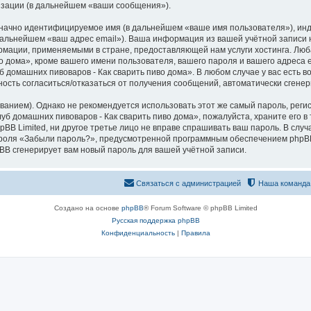
изации (в дальнейшем «ваши сообщения»).
означно идентифицируемое имя (в дальнейшем «ваше имя пользователя»), ин
 дальнейшем «ваш адрес email»). Ваша информация из вашей учётной записи 
мации, применяемыми в стране, предоставляющей нам услуги хостинга. Лю
 дома», кроме вашего имени пользователя, вашего пароля и вашего адреса e
 домашних пивоваров - Как cварить пиво дома». В любом случае у вас есть 
ожность согласиться/отказаться от получения сообщений, автоматически сге
ием). Однако не рекомендуется использовать этот же самый пароль, регист
уб домашних пивоваров - Как cварить пиво дома», пожалуйста, храните его в 
pBB Limited, ни другое третье лицо не вправе спрашивать ваш пароль. В случ
роля «Забыли пароль?», предусмотренной программным обеспечением phpBB
pBB сгенерирует вам новый пароль для вашей учётной записи.
Связаться с администрацией
Наша команда
Создано на основе
phpBB
® Forum Software © phpBB Limited
Русская поддержка phpBB
Конфиденциальность
|
Правила