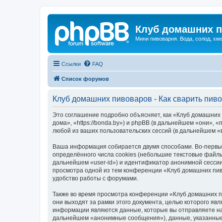
Клуб домашних п
Мини пивоварня. Вода, солод, хм
Ссылки
FAQ
Список форумов
Клуб домашних пивоваров - Как cварить пив
Это соглашение подробно объясняет, как «Клуб домашних п
дома», «https://bonda.by») и phpBB (в дальнейшем «они»
любой из ваших пользовательских сессий (в дальнейшем 
Ваша информация собирается двумя способами. Во-первых
определённого числа cookies (небольшие текстовые файлы
дальнейшем «user-id») и идентификатор анонимной сессии
просмотра одной из тем конференции «Клуб домашних пиво
удобство работы с форумами.
Также во время просмотра конференции «Клуб домашних пи
они выходят за рамки этого документа, целью которого 
информации являются данные, которые вы отправляете на
дальнейшем «анонимные сообщения»), данные, указанные п