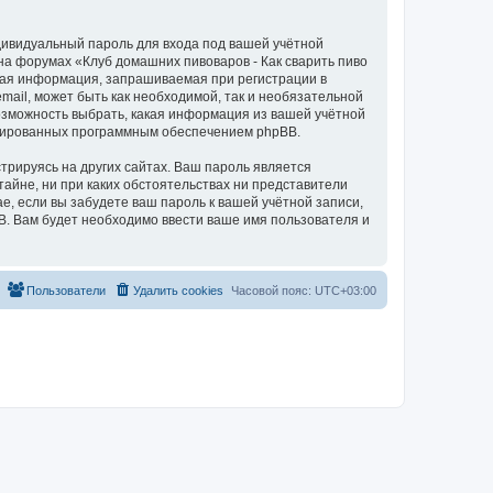
дивидуальный пароль для входа под вашей учётной
на форумах «Клуб домашних пивоваров - Как cварить пиво
бая информация, запрашиваемая при регистрации в
mail, может быть как необходимой, так и необязательной
возможность выбрать, какая информация из вашей учётной
нерированных программным обеспечением phpBB.
рируясь на других сайтах. Ваш пароль является
тайне, ни при каких обстоятельствах ни представители
ае, если вы забудете ваш пароль к вашей учётной записи,
. Вам будет необходимо ввести ваше имя пользователя и
Пользователи
Удалить cookies
Часовой пояс:
UTC+03:00