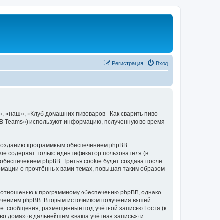
Регистрация
Вход
, «наш», «Клуб домашних пивоваров - Как cварить пиво
pBB Teams») используют информацию, полученную во время
к созданию программным обеспечением phpBB
kie содержат только идентификатор пользователя (в
обеспечением phpBB. Третья cookie будет создана после
ормации о прочтённых вами темах, повышая таким образом
о отношению к программному обеспечению phpBB, однако
печением phpBB. Вторым источником получения вашей
е: сообщения, размещённые под учётной записью Гостя (в
во дома» (в дальнейшем «ваша учётная запись») и