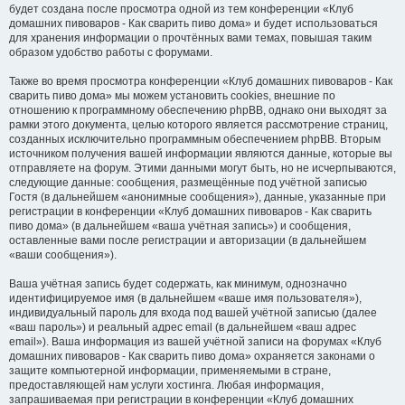
будет создана после просмотра одной из тем конференции «Клуб
домашних пивоваров - Как cварить пиво дома» и будет использоваться
для хранения информации о прочтённых вами темах, повышая таким
образом удобство работы с форумами.
Также во время просмотра конференции «Клуб домашних пивоваров - Как
cварить пиво дома» мы можем установить cookies, внешние по
отношению к программному обеспечению phpBB, однако они выходят за
рамки этого документа, целью которого является рассмотрение страниц,
созданных исключительно программным обеспечением phpBB. Вторым
источником получения вашей информации являются данные, которые вы
отправляете на форум. Этими данными могут быть, но не исчерпываются,
следующие данные: сообщения, размещённые под учётной записью
Гостя (в дальнейшем «анонимные сообщения»), данные, указанные при
регистрации в конференции «Клуб домашних пивоваров - Как cварить
пиво дома» (в дальнейшем «ваша учётная запись») и сообщения,
оставленные вами после регистрации и авторизации (в дальнейшем
«ваши сообщения»).
Ваша учётная запись будет содержать, как минимум, однозначно
идентифицируемое имя (в дальнейшем «ваше имя пользователя»),
индивидуальный пароль для входа под вашей учётной записью (далее
«ваш пароль») и реальный адрес email (в дальнейшем «ваш адрес
email»). Ваша информация из вашей учётной записи на форумах «Клуб
домашних пивоваров - Как cварить пиво дома» охраняется законами о
защите компьютерной информации, применяемыми в стране,
предоставляющей нам услуги хостинга. Любая информация,
запрашиваемая при регистрации в конференции «Клуб домашних