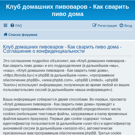
Клуб домашних пивоваров - Как cварить
пиво дома
FAQ
Регистрация
Вход
Список форумов
Клуб домашних пивоваров - Как cварить пиво дома -
Соглашение о конфиденциальности
Это соглашение подробно объясняет, как «Клуб домашних пивоваров -
Как cварить пиво дома» и его подразделения (в дальнейшем «мы»,
«наш», «Клуб домашних пивоваров - Как cварить пиво дома»,
«https://bonda.by») и phpBB (в дальнейшем «они», «программное
обеспечение phpBB», «www.phpbb.com», «phpBB Limited», «phpBB
Teams») используют информацию, полученную во время любой из ваших
пользовательских сессий (в дальнейшем «ваша информация»).
Ваша информация собирается двумя способами. Во-первых, просмотр
«Клуб домашних пивоваров - Как cварить пиво дома» приведёт к
созданию программным обеспечением phpBB определённого числа
cookies (небольшие текстовые файлы, загружаемые в папку временных
файлов вашего браузера). Первые две cookie содержат только
идентификатор пользователя (в дальнейшем «user-id») и идентификатор
анонимной сессии (в дальнейшем «session-id»), автоматически
присвоенные вам программным обеспечением phpBB. Третья cookie