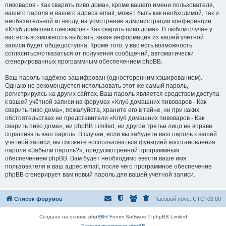
пивоваров - Как cварить пиво дома», кроме вашего имени пользователя,
вашего пароля и вашего адреса email, может быть как необходимой, так и
необязательной ко вводу, на усмотрение администрации конференции
«Клуб домашних пивоваров - Как cварить пиво дома». В любом случае у
вас есть возможность выбрать, какая информация из вашей учётной
записи будет общедоступна. Кроме того, у вас есть возможность
согласиться/отказаться от получения сообщений, автоматически
сгенерированных программным обеспечением phpBB.
Ваш пароль надёжно зашифрован (односторонним хэшированием).
Однако не рекомендуется использовать этот же самый пароль,
регистрируясь на других сайтах. Ваш пароль является средством доступа
к вашей учётной записи на форумах «Клуб домашних пивоваров - Как
cварить пиво дома», пожалуйста, храните его в тайне, ни при каких
обстоятельствах ни представители «Клуб домашних пивоваров - Как
cварить пиво дома», ни phpBB Limited, ни другое третье лицо не вправе
спрашивать ваш пароль. В случае, если вы забудете ваш пароль к вашей
учётной записи, вы сможете воспользоваться функцией восстановления
пароля «Забыли пароль?», предусмотренной программным
обеспечением phpBB. Вам будет необходимо ввести ваше имя
пользователя и ваш адрес email, после чего программное обеспечение
phpBB сгенерирует вам новый пароль для вашей учётной записи.
Список форумов
Часовой пояс:
UTC+03:00
Создано на основе
phpBB
® Forum Software © phpBB Limited
Русская поддержка phpBB