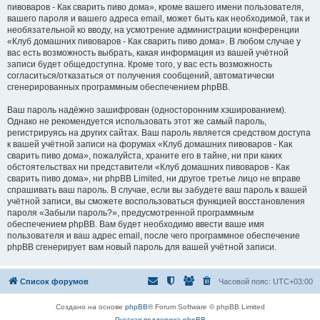
пивоваров - Как cварить пиво дома», кроме вашего имени пользователя,
вашего пароля и вашего адреса email, может быть как необходимой, так и
необязательной ко вводу, на усмотрение администрации конференции
«Клуб домашних пивоваров - Как cварить пиво дома». В любом случае у
вас есть возможность выбрать, какая информация из вашей учётной
записи будет общедоступна. Кроме того, у вас есть возможность
согласиться/отказаться от получения сообщений, автоматически
сгенерированных программным обеспечением phpBB.
Ваш пароль надёжно зашифрован (односторонним хэшированием).
Однако не рекомендуется использовать этот же самый пароль,
регистрируясь на других сайтах. Ваш пароль является средством доступа
к вашей учётной записи на форумах «Клуб домашних пивоваров - Как
cварить пиво дома», пожалуйста, храните его в тайне, ни при каких
обстоятельствах ни представители «Клуб домашних пивоваров - Как
cварить пиво дома», ни phpBB Limited, ни другое третье лицо не вправе
спрашивать ваш пароль. В случае, если вы забудете ваш пароль к вашей
учётной записи, вы сможете воспользоваться функцией восстановления
пароля «Забыли пароль?», предусмотренной программным
обеспечением phpBB. Вам будет необходимо ввести ваше имя
пользователя и ваш адрес email, после чего программное обеспечение
phpBB сгенерирует вам новый пароль для вашей учётной записи.
Список форумов
Часовой пояс:
UTC+03:00
Создано на основе
phpBB
® Forum Software © phpBB Limited
Русская поддержка phpBB