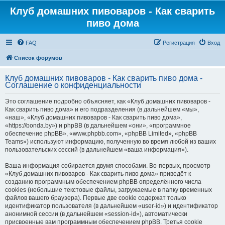
Клуб домашних пивоваров - Как cварить
пиво дома
FAQ
Регистрация
Вход
Список форумов
Клуб домашних пивоваров - Как cварить пиво дома -
Соглашение о конфиденциальности
Это соглашение подробно объясняет, как «Клуб домашних пивоваров -
Как cварить пиво дома» и его подразделения (в дальнейшем «мы»,
«наш», «Клуб домашних пивоваров - Как cварить пиво дома»,
«https://bonda.by») и phpBB (в дальнейшем «они», «программное
обеспечение phpBB», «www.phpbb.com», «phpBB Limited», «phpBB
Teams») используют информацию, полученную во время любой из ваших
пользовательских сессий (в дальнейшем «ваша информация»).
Ваша информация собирается двумя способами. Во-первых, просмотр
«Клуб домашних пивоваров - Как cварить пиво дома» приведёт к
созданию программным обеспечением phpBB определённого числа
cookies (небольшие текстовые файлы, загружаемые в папку временных
файлов вашего браузера). Первые две cookie содержат только
идентификатор пользователя (в дальнейшем «user-id») и идентификатор
анонимной сессии (в дальнейшем «session-id»), автоматически
присвоенные вам программным обеспечением phpBB. Третья cookie