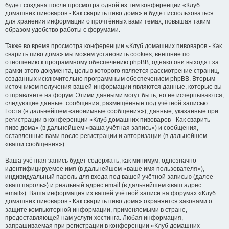
будет создана после просмотра одной из тем конференции «Клуб
домашних пивоваров - Как cварить пиво дома» и будет использоваться
для хранения информации о прочтённых вами темах, повышая таким
образом удобство работы с форумами.
Также во время просмотра конференции «Клуб домашних пивоваров - Как
cварить пиво дома» мы можем установить cookies, внешние по
отношению к программному обеспечению phpBB, однако они выходят за
рамки этого документа, целью которого является рассмотрение страниц,
созданных исключительно программным обеспечением phpBB. Вторым
источником получения вашей информации являются данные, которые вы
отправляете на форум. Этими данными могут быть, но не исчерпываются,
следующие данные: сообщения, размещённые под учётной записью
Гостя (в дальнейшем «анонимные сообщения»), данные, указанные при
регистрации в конференции «Клуб домашних пивоваров - Как cварить
пиво дома» (в дальнейшем «ваша учётная запись») и сообщения,
оставленные вами после регистрации и авторизации (в дальнейшем
«ваши сообщения»).
Ваша учётная запись будет содержать, как минимум, однозначно
идентифицируемое имя (в дальнейшем «ваше имя пользователя»),
индивидуальный пароль для входа под вашей учётной записью (далее
«ваш пароль») и реальный адрес email (в дальнейшем «ваш адрес
email»). Ваша информация из вашей учётной записи на форумах «Клуб
домашних пивоваров - Как cварить пиво дома» охраняется законами о
защите компьютерной информации, применяемыми в стране,
предоставляющей нам услуги хостинга. Любая информация,
запрашиваемая при регистрации в конференции «Клуб домашних