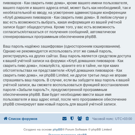
пивоваров - Как cварить пиво дома», кроме вашего имени пользователя,
вашего пароля и вашего адреса email, может быть как необходимой, так и
необязательной ко вводу, на усмотрение администрации конференции
«Клуб домашних пивоваров - Как cварить пиво дома». В любом случае у
вас есть возможность выбрать, какая информация из вашей учётной
записи будет общедоступна. Кроме того, у вас есть возможность
согласиться/отказаться от получения сообщений, автоматически
сгенерированных программным обеспечением phpBB.
Ваш пароль надёжно зашифрован (односторонним хэшированием).
Однако не рекомендуется использовать этот же самый пароль,
регистрируясь на других сайтах. Ваш пароль является средством доступа
к вашей учётной записи на форумах «Клуб домашних пивоваров - Как
cварить пиво дома», пожалуйста, храните его в тайне, ни при каких
обстоятельствах ни представители «Клуб домашних пивоваров - Как
cварить пиво дома», ни phpBB Limited, ни другое третье лицо не вправе
спрашивать ваш пароль. В случае, если вы забудете ваш пароль к вашей
учётной записи, вы сможете воспользоваться функцией восстановления
пароля «Забыли пароль?», предусмотренной программным
обеспечением phpBB. Вам будет необходимо ввести ваше имя
пользователя и ваш адрес email, после чего программное обеспечение
phpBB сгенерирует вам новый пароль для вашей учётной записи.
Список форумов
Часовой пояс:
UTC+03:00
Создано на основе
phpBB
® Forum Software © phpBB Limited
Русская поддержка phpBB