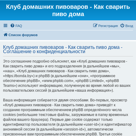
Клуб домашних пивоваров - Как cварить
пиво дома
FAQ
Регистрация
Вход
Список форумов
Клуб домашних пивоваров - Как cварить пиво дома -
Соглашение о конфиденциальности
Это соглашение подробно объясняет, как «Клуб домашних пивоваров -
Как cварить пиво дома» и его подразделения (в дальнейшем «мы»,
«наш», «Клуб домашних пивоваров - Как cварить пиво дома»,
«https://bonda.by») и phpBB (в дальнейшем «они», «программное
обеспечение phpBB», «www.phpbb.com», «phpBB Limited», «phpBB
Teams») используют информацию, полученную во время любой из ваших
пользовательских сессий (в дальнейшем «ваша информация»).
Ваша информация собирается двумя способами. Во-первых, просмотр
«Клуб домашних пивоваров - Как cварить пиво дома» приведёт к
созданию программным обеспечением phpBB определённого числа
cookies (небольшие текстовые файлы, загружаемые в папку временных
файлов вашего браузера). Первые две cookie содержат только
идентификатор пользователя (в дальнейшем «user-id») и идентификатор
анонимной сессии (в дальнейшем «session-id»), автоматически
присвоенные вам программным обеспечением phpBB. Третья cookie