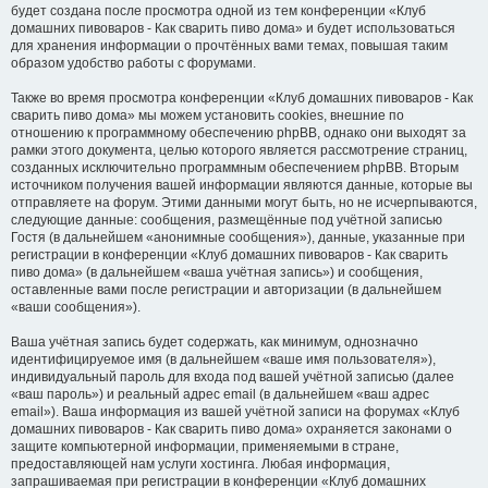
будет создана после просмотра одной из тем конференции «Клуб
домашних пивоваров - Как cварить пиво дома» и будет использоваться
для хранения информации о прочтённых вами темах, повышая таким
образом удобство работы с форумами.
Также во время просмотра конференции «Клуб домашних пивоваров - Как
cварить пиво дома» мы можем установить cookies, внешние по
отношению к программному обеспечению phpBB, однако они выходят за
рамки этого документа, целью которого является рассмотрение страниц,
созданных исключительно программным обеспечением phpBB. Вторым
источником получения вашей информации являются данные, которые вы
отправляете на форум. Этими данными могут быть, но не исчерпываются,
следующие данные: сообщения, размещённые под учётной записью
Гостя (в дальнейшем «анонимные сообщения»), данные, указанные при
регистрации в конференции «Клуб домашних пивоваров - Как cварить
пиво дома» (в дальнейшем «ваша учётная запись») и сообщения,
оставленные вами после регистрации и авторизации (в дальнейшем
«ваши сообщения»).
Ваша учётная запись будет содержать, как минимум, однозначно
идентифицируемое имя (в дальнейшем «ваше имя пользователя»),
индивидуальный пароль для входа под вашей учётной записью (далее
«ваш пароль») и реальный адрес email (в дальнейшем «ваш адрес
email»). Ваша информация из вашей учётной записи на форумах «Клуб
домашних пивоваров - Как cварить пиво дома» охраняется законами о
защите компьютерной информации, применяемыми в стране,
предоставляющей нам услуги хостинга. Любая информация,
запрашиваемая при регистрации в конференции «Клуб домашних