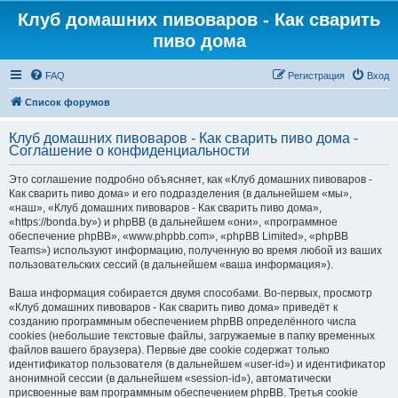
Клуб домашних пивоваров - Как cварить
пиво дома
FAQ
Регистрация
Вход
Список форумов
Клуб домашних пивоваров - Как cварить пиво дома -
Соглашение о конфиденциальности
Это соглашение подробно объясняет, как «Клуб домашних пивоваров -
Как cварить пиво дома» и его подразделения (в дальнейшем «мы»,
«наш», «Клуб домашних пивоваров - Как cварить пиво дома»,
«https://bonda.by») и phpBB (в дальнейшем «они», «программное
обеспечение phpBB», «www.phpbb.com», «phpBB Limited», «phpBB
Teams») используют информацию, полученную во время любой из ваших
пользовательских сессий (в дальнейшем «ваша информация»).
Ваша информация собирается двумя способами. Во-первых, просмотр
«Клуб домашних пивоваров - Как cварить пиво дома» приведёт к
созданию программным обеспечением phpBB определённого числа
cookies (небольшие текстовые файлы, загружаемые в папку временных
файлов вашего браузера). Первые две cookie содержат только
идентификатор пользователя (в дальнейшем «user-id») и идентификатор
анонимной сессии (в дальнейшем «session-id»), автоматически
присвоенные вам программным обеспечением phpBB. Третья cookie