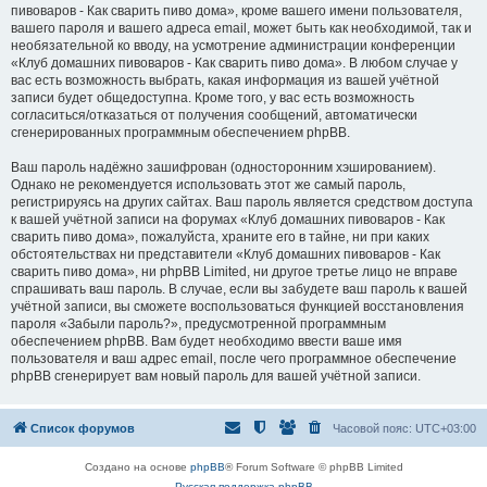
пивоваров - Как cварить пиво дома», кроме вашего имени пользователя,
вашего пароля и вашего адреса email, может быть как необходимой, так и
необязательной ко вводу, на усмотрение администрации конференции
«Клуб домашних пивоваров - Как cварить пиво дома». В любом случае у
вас есть возможность выбрать, какая информация из вашей учётной
записи будет общедоступна. Кроме того, у вас есть возможность
согласиться/отказаться от получения сообщений, автоматически
сгенерированных программным обеспечением phpBB.
Ваш пароль надёжно зашифрован (односторонним хэшированием).
Однако не рекомендуется использовать этот же самый пароль,
регистрируясь на других сайтах. Ваш пароль является средством доступа
к вашей учётной записи на форумах «Клуб домашних пивоваров - Как
cварить пиво дома», пожалуйста, храните его в тайне, ни при каких
обстоятельствах ни представители «Клуб домашних пивоваров - Как
cварить пиво дома», ни phpBB Limited, ни другое третье лицо не вправе
спрашивать ваш пароль. В случае, если вы забудете ваш пароль к вашей
учётной записи, вы сможете воспользоваться функцией восстановления
пароля «Забыли пароль?», предусмотренной программным
обеспечением phpBB. Вам будет необходимо ввести ваше имя
пользователя и ваш адрес email, после чего программное обеспечение
phpBB сгенерирует вам новый пароль для вашей учётной записи.
Список форумов
Часовой пояс:
UTC+03:00
Создано на основе
phpBB
® Forum Software © phpBB Limited
Русская поддержка phpBB