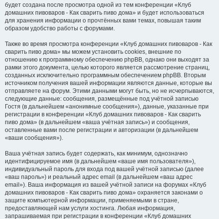
будет создана после просмотра одной из тем конференции «Клуб
домашних пивоваров - Как cварить пиво дома» и будет использоваться
для хранения информации о прочтённых вами темах, повышая таким
образом удобство работы с форумами.
Также во время просмотра конференции «Клуб домашних пивоваров - Как
cварить пиво дома» мы можем установить cookies, внешние по
отношению к программному обеспечению phpBB, однако они выходят за
рамки этого документа, целью которого является рассмотрение страниц,
созданных исключительно программным обеспечением phpBB. Вторым
источником получения вашей информации являются данные, которые вы
отправляете на форум. Этими данными могут быть, но не исчерпываются,
следующие данные: сообщения, размещённые под учётной записью
Гостя (в дальнейшем «анонимные сообщения»), данные, указанные при
регистрации в конференции «Клуб домашних пивоваров - Как cварить
пиво дома» (в дальнейшем «ваша учётная запись») и сообщения,
оставленные вами после регистрации и авторизации (в дальнейшем
«ваши сообщения»).
Ваша учётная запись будет содержать, как минимум, однозначно
идентифицируемое имя (в дальнейшем «ваше имя пользователя»),
индивидуальный пароль для входа под вашей учётной записью (далее
«ваш пароль») и реальный адрес email (в дальнейшем «ваш адрес
email»). Ваша информация из вашей учётной записи на форумах «Клуб
домашних пивоваров - Как cварить пиво дома» охраняется законами о
защите компьютерной информации, применяемыми в стране,
предоставляющей нам услуги хостинга. Любая информация,
запрашиваемая при регистрации в конференции «Клуб домашних