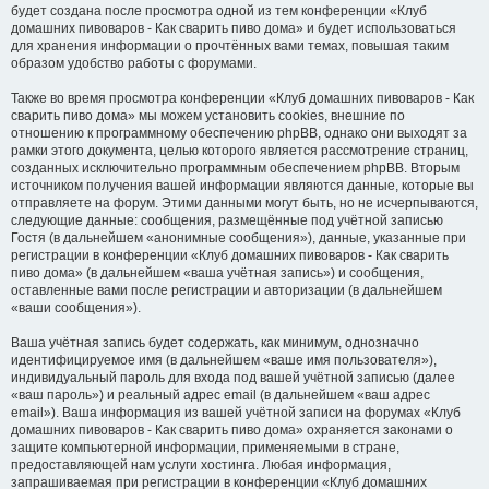
будет создана после просмотра одной из тем конференции «Клуб
домашних пивоваров - Как cварить пиво дома» и будет использоваться
для хранения информации о прочтённых вами темах, повышая таким
образом удобство работы с форумами.
Также во время просмотра конференции «Клуб домашних пивоваров - Как
cварить пиво дома» мы можем установить cookies, внешние по
отношению к программному обеспечению phpBB, однако они выходят за
рамки этого документа, целью которого является рассмотрение страниц,
созданных исключительно программным обеспечением phpBB. Вторым
источником получения вашей информации являются данные, которые вы
отправляете на форум. Этими данными могут быть, но не исчерпываются,
следующие данные: сообщения, размещённые под учётной записью
Гостя (в дальнейшем «анонимные сообщения»), данные, указанные при
регистрации в конференции «Клуб домашних пивоваров - Как cварить
пиво дома» (в дальнейшем «ваша учётная запись») и сообщения,
оставленные вами после регистрации и авторизации (в дальнейшем
«ваши сообщения»).
Ваша учётная запись будет содержать, как минимум, однозначно
идентифицируемое имя (в дальнейшем «ваше имя пользователя»),
индивидуальный пароль для входа под вашей учётной записью (далее
«ваш пароль») и реальный адрес email (в дальнейшем «ваш адрес
email»). Ваша информация из вашей учётной записи на форумах «Клуб
домашних пивоваров - Как cварить пиво дома» охраняется законами о
защите компьютерной информации, применяемыми в стране,
предоставляющей нам услуги хостинга. Любая информация,
запрашиваемая при регистрации в конференции «Клуб домашних