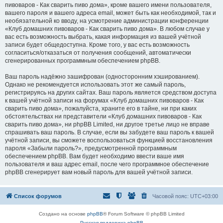
пивоваров - Как cварить пиво дома», кроме вашего имени пользователя,
вашего пароля и вашего адреса email, может быть как необходимой, так и
необязательной ко вводу, на усмотрение администрации конференции
«Клуб домашних пивоваров - Как cварить пиво дома». В любом случае у
вас есть возможность выбрать, какая информация из вашей учётной
записи будет общедоступна. Кроме того, у вас есть возможность
согласиться/отказаться от получения сообщений, автоматически
сгенерированных программным обеспечением phpBB.
Ваш пароль надёжно зашифрован (односторонним хэшированием).
Однако не рекомендуется использовать этот же самый пароль,
регистрируясь на других сайтах. Ваш пароль является средством доступа
к вашей учётной записи на форумах «Клуб домашних пивоваров - Как
cварить пиво дома», пожалуйста, храните его в тайне, ни при каких
обстоятельствах ни представители «Клуб домашних пивоваров - Как
cварить пиво дома», ни phpBB Limited, ни другое третье лицо не вправе
спрашивать ваш пароль. В случае, если вы забудете ваш пароль к вашей
учётной записи, вы сможете воспользоваться функцией восстановления
пароля «Забыли пароль?», предусмотренной программным
обеспечением phpBB. Вам будет необходимо ввести ваше имя
пользователя и ваш адрес email, после чего программное обеспечение
phpBB сгенерирует вам новый пароль для вашей учётной записи.
Список форумов
Часовой пояс:
UTC+03:00
Создано на основе
phpBB
® Forum Software © phpBB Limited
Русская поддержка phpBB