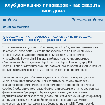
Клуб домашних пивоваров - Как cварить
пиво дома
FAQ
Регистрация
Вход
Список форумов
Клуб домашних пивоваров - Как cварить пиво дома -
Соглашение о конфиденциальности
Это соглашение подробно объясняет, как «Клуб домашних пивоваров -
Как cварить пиво дома» и его подразделения (в дальнейшем «мы»,
«наш», «Клуб домашних пивоваров - Как cварить пиво дома»,
«https://bonda.by») и phpBB (в дальнейшем «они», «программное
обеспечение phpBB», «www.phpbb.com», «phpBB Limited», «phpBB
Teams») используют информацию, полученную во время любой из ваших
пользовательских сессий (в дальнейшем «ваша информация»).
Ваша информация собирается двумя способами. Во-первых, просмотр
«Клуб домашних пивоваров - Как cварить пиво дома» приведёт к
созданию программным обеспечением phpBB определённого числа
cookies (небольшие текстовые файлы, загружаемые в папку временных
файлов вашего браузера). Первые две cookie содержат только
идентификатор пользователя (в дальнейшем «user-id») и идентификатор
анонимной сессии (в дальнейшем «session-id»), автоматически
присвоенные вам программным обеспечением phpBB. Третья cookie