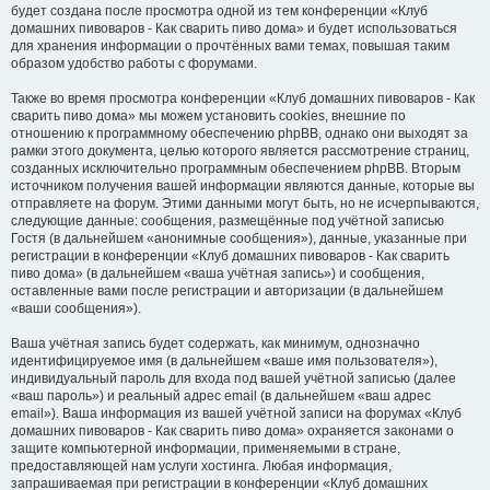
будет создана после просмотра одной из тем конференции «Клуб
домашних пивоваров - Как cварить пиво дома» и будет использоваться
для хранения информации о прочтённых вами темах, повышая таким
образом удобство работы с форумами.
Также во время просмотра конференции «Клуб домашних пивоваров - Как
cварить пиво дома» мы можем установить cookies, внешние по
отношению к программному обеспечению phpBB, однако они выходят за
рамки этого документа, целью которого является рассмотрение страниц,
созданных исключительно программным обеспечением phpBB. Вторым
источником получения вашей информации являются данные, которые вы
отправляете на форум. Этими данными могут быть, но не исчерпываются,
следующие данные: сообщения, размещённые под учётной записью
Гостя (в дальнейшем «анонимные сообщения»), данные, указанные при
регистрации в конференции «Клуб домашних пивоваров - Как cварить
пиво дома» (в дальнейшем «ваша учётная запись») и сообщения,
оставленные вами после регистрации и авторизации (в дальнейшем
«ваши сообщения»).
Ваша учётная запись будет содержать, как минимум, однозначно
идентифицируемое имя (в дальнейшем «ваше имя пользователя»),
индивидуальный пароль для входа под вашей учётной записью (далее
«ваш пароль») и реальный адрес email (в дальнейшем «ваш адрес
email»). Ваша информация из вашей учётной записи на форумах «Клуб
домашних пивоваров - Как cварить пиво дома» охраняется законами о
защите компьютерной информации, применяемыми в стране,
предоставляющей нам услуги хостинга. Любая информация,
запрашиваемая при регистрации в конференции «Клуб домашних