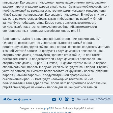
пивоваров - Как cварить пиво дома», кроме вашего имени пользователя,
вашего пароля и вашего адреса email, может быть как необходимой, так и
необязательной ко вводу, на усмотрение администрации конференции
«Клуб домашних пивоваров - Как cварить пиво дома». В любом случае у
вас есть возможность выбрать, какая информация из вашей учётной
записи будет общедоступна. Кроме того, у вас есть возможность
согласиться/отказаться от получения сообщений, автоматически
сгенерированных программным обеспечением phpBB.
Ваш пароль надёжно зашифрован (односторонним хэшированием).
Однако не рекомендуется использовать этот же самый пароль,
регистрируясь на других сайтах. Ваш пароль является средством доступа
к вашей учётной записи на форумах «Клуб домашних пивоваров - Как
cварить пиво дома», пожалуйста, храните его в тайне, ни при каких
обстоятельствах ни представители «Клуб домашних пивоваров - Как
cварить пиво дома», ни phpBB Limited, ни другое третье лицо не вправе
спрашивать ваш пароль. В случае, если вы забудете ваш пароль к вашей
учётной записи, вы сможете воспользоваться функцией восстановления
пароля «Забыли пароль?», предусмотренной программным
обеспечением phpBB. Вам будет необходимо ввести ваше имя
пользователя и ваш адрес email, после чего программное обеспечение
phpBB сгенерирует вам новый пароль для вашей учётной записи.
Список форумов
Часовой пояс:
UTC+03:00
Создано на основе
phpBB
® Forum Software © phpBB Limited
Русская поддержка phpBB