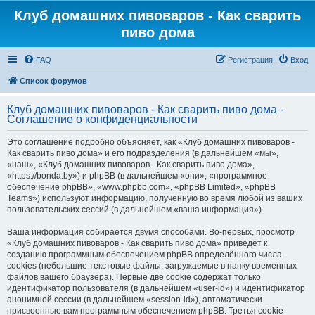
Клуб домашних пивоваров - Как cварить
пиво дома
FAQ
Регистрация
Вход
Список форумов
Клуб домашних пивоваров - Как cварить пиво дома -
Соглашение о конфиденциальности
Это соглашение подробно объясняет, как «Клуб домашних пивоваров -
Как cварить пиво дома» и его подразделения (в дальнейшем «мы»,
«наш», «Клуб домашних пивоваров - Как cварить пиво дома»,
«https://bonda.by») и phpBB (в дальнейшем «они», «программное
обеспечение phpBB», «www.phpbb.com», «phpBB Limited», «phpBB
Teams») используют информацию, полученную во время любой из ваших
пользовательских сессий (в дальнейшем «ваша информация»).
Ваша информация собирается двумя способами. Во-первых, просмотр
«Клуб домашних пивоваров - Как cварить пиво дома» приведёт к
созданию программным обеспечением phpBB определённого числа
cookies (небольшие текстовые файлы, загружаемые в папку временных
файлов вашего браузера). Первые две cookie содержат только
идентификатор пользователя (в дальнейшем «user-id») и идентификатор
анонимной сессии (в дальнейшем «session-id»), автоматически
присвоенные вам программным обеспечением phpBB. Третья cookie