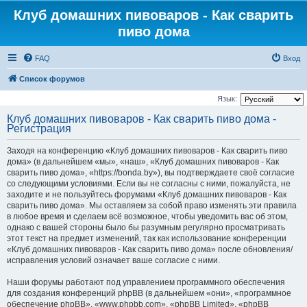
Клуб домашних пивоваров - Как cварить
пиво дома
FAQ
Вход
Список форумов
Язык:
Клуб домашних пивоваров - Как cварить пиво дома -
Регистрация
Заходя на конференцию «Клуб домашних пивоваров - Как cварить пиво
дома» (в дальнейшем «мы», «наш», «Клуб домашних пивоваров - Как
cварить пиво дома», «https://bonda.by»), вы подтверждаете своё согласие
со следующими условиями. Если вы не согласны с ними, пожалуйста, не
заходите и не пользуйтесь форумами «Клуб домашних пивоваров - Как
cварить пиво дома». Мы оставляем за собой право изменять эти правила
в любое время и сделаем всё возможное, чтобы уведомить вас об этом,
однако с вашей стороны было бы разумным регулярно просматривать
этот текст на предмет изменений, так как использование конференции
«Клуб домашних пивоваров - Как cварить пиво дома» после обновления/
исправления условий означает ваше согласие с ними.
Наши форумы работают под управлением программного обеспечения
для создания конференций phpBB (в дальнейшем «они», «программное
обеспечение phpBB», «www.phpbb.com», «phpBB Limited», «phpBB