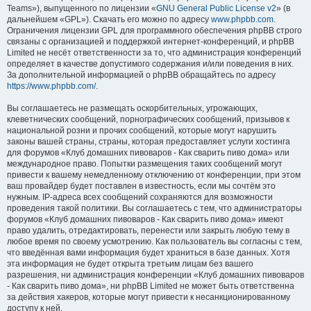
Teams»), выпущенного по лицензии «
GNU General Public License v2
» (в
дальнейшем «GPL»). Скачать его можно по адресу
www.phpbb.com
.
Ограничения лицензии GPL для программного обеспечения phpBB строго
связаны с организацией и поддержкой интернет-конференций, и phpBB
Limited не несёт ответственности за то, что администрация конференций
определяет в качестве допустимого содержания и/или поведения в них.
За дополнительной информацией о phpBB обращайтесь по адресу
https://www.phpbb.com/
.
Вы соглашаетесь не размещать оскорбительных, угрожающих,
клеветнических сообщений, порнографических сообщений, призывов к
национальной розни и прочих сообщений, которые могут нарушить
законы вашей страны, страны, которая предоставляет услуги хостинга
для форумов «Клуб домашних пивоваров - Как cварить пиво дома» или
международное право. Попытки размещения таких сообщений могут
привести к вашему немедленному отключению от конференции, при этом
ваш провайдер будет поставлен в известность, если мы сочтём это
нужным. IP-адреса всех сообщений сохраняются для возможности
проведения такой политики. Вы соглашаетесь с тем, что администраторы
форумов «Клуб домашних пивоваров - Как cварить пиво дома» имеют
право удалить, отредактировать, перенести или закрыть любую тему в
любое время по своему усмотрению. Как пользователь вы согласны с тем,
что введённая вами информация будет храниться в базе данных. Хотя
эта информация не будет открыта третьим лицам без вашего
разрешения, ни администрация конференции «Клуб домашних пивоваров
- Как cварить пиво дома», ни phpBB Limited не может быть ответственна
за действия хакеров, которые могут привести к несанкционированному
доступу к ней.