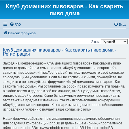
Клуб домашних пивоваров - Как cварить
пиво дома
FAQ
Вход
Список форумов
Язык:
Клуб домашних пивоваров - Как cварить пиво дома -
Регистрация
Заходя на конференцию «Клуб домашних пивоваров - Как cварить пиво
дома» (в дальнейшем «мы», «наш», «Клуб домашних пивоваров - Как
cварить пиво дома», «https://bonda.by»), вы подтверждаете своё согласие
со следующими условиями. Если вы не согласны с ними, пожалуйста, не
заходите и не пользуйтесь форумами «Клуб домашних пивоваров - Как
cварить пиво дома». Мы оставляем за собой право изменять эти правила
в любое время и сделаем всё возможное, чтобы уведомить вас об этом,
однако с вашей стороны было бы разумным регулярно просматривать
этот текст на предмет изменений, так как использование конференции
«Клуб домашних пивоваров - Как cварить пиво дома» после обновления/
исправления условий означает ваше согласие с ними.
Наши форумы работают под управлением программного обеспечения
для создания конференций phpBB (в дальнейшем «они», «программное
обеспечение phpBB», «www.phpbb.com», «phpBB Limited», «phpBB