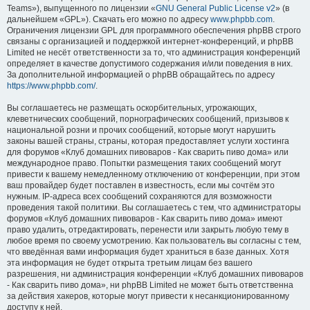
Teams»), выпущенного по лицензии «
GNU General Public License v2
» (в
дальнейшем «GPL»). Скачать его можно по адресу
www.phpbb.com
.
Ограничения лицензии GPL для программного обеспечения phpBB строго
связаны с организацией и поддержкой интернет-конференций, и phpBB
Limited не несёт ответственности за то, что администрация конференций
определяет в качестве допустимого содержания и/или поведения в них.
За дополнительной информацией о phpBB обращайтесь по адресу
https://www.phpbb.com/
.
Вы соглашаетесь не размещать оскорбительных, угрожающих,
клеветнических сообщений, порнографических сообщений, призывов к
национальной розни и прочих сообщений, которые могут нарушить
законы вашей страны, страны, которая предоставляет услуги хостинга
для форумов «Клуб домашних пивоваров - Как cварить пиво дома» или
международное право. Попытки размещения таких сообщений могут
привести к вашему немедленному отключению от конференции, при этом
ваш провайдер будет поставлен в известность, если мы сочтём это
нужным. IP-адреса всех сообщений сохраняются для возможности
проведения такой политики. Вы соглашаетесь с тем, что администраторы
форумов «Клуб домашних пивоваров - Как cварить пиво дома» имеют
право удалить, отредактировать, перенести или закрыть любую тему в
любое время по своему усмотрению. Как пользователь вы согласны с тем,
что введённая вами информация будет храниться в базе данных. Хотя
эта информация не будет открыта третьим лицам без вашего
разрешения, ни администрация конференции «Клуб домашних пивоваров
- Как cварить пиво дома», ни phpBB Limited не может быть ответственна
за действия хакеров, которые могут привести к несанкционированному
доступу к ней.