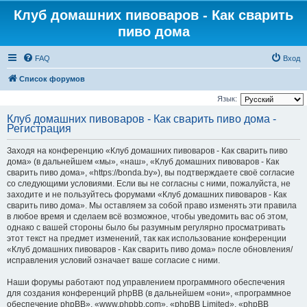
Клуб домашних пивоваров - Как cварить
пиво дома
FAQ
Вход
Список форумов
Язык:
Клуб домашних пивоваров - Как cварить пиво дома -
Регистрация
Заходя на конференцию «Клуб домашних пивоваров - Как cварить пиво
дома» (в дальнейшем «мы», «наш», «Клуб домашних пивоваров - Как
cварить пиво дома», «https://bonda.by»), вы подтверждаете своё согласие
со следующими условиями. Если вы не согласны с ними, пожалуйста, не
заходите и не пользуйтесь форумами «Клуб домашних пивоваров - Как
cварить пиво дома». Мы оставляем за собой право изменять эти правила
в любое время и сделаем всё возможное, чтобы уведомить вас об этом,
однако с вашей стороны было бы разумным регулярно просматривать
этот текст на предмет изменений, так как использование конференции
«Клуб домашних пивоваров - Как cварить пиво дома» после обновления/
исправления условий означает ваше согласие с ними.
Наши форумы работают под управлением программного обеспечения
для создания конференций phpBB (в дальнейшем «они», «программное
обеспечение phpBB», «www.phpbb.com», «phpBB Limited», «phpBB