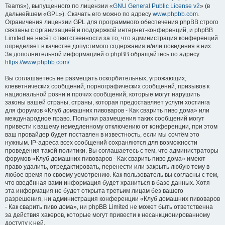
Teams»), выпущенного по лицензии «
GNU General Public License v2
» (в
дальнейшем «GPL»). Скачать его можно по адресу
www.phpbb.com
.
Ограничения лицензии GPL для программного обеспечения phpBB строго
связаны с организацией и поддержкой интернет-конференций, и phpBB
Limited не несёт ответственности за то, что администрация конференций
определяет в качестве допустимого содержания и/или поведения в них.
За дополнительной информацией о phpBB обращайтесь по адресу
https://www.phpbb.com/
.
Вы соглашаетесь не размещать оскорбительных, угрожающих,
клеветнических сообщений, порнографических сообщений, призывов к
национальной розни и прочих сообщений, которые могут нарушить
законы вашей страны, страны, которая предоставляет услуги хостинга
для форумов «Клуб домашних пивоваров - Как cварить пиво дома» или
международное право. Попытки размещения таких сообщений могут
привести к вашему немедленному отключению от конференции, при этом
ваш провайдер будет поставлен в известность, если мы сочтём это
нужным. IP-адреса всех сообщений сохраняются для возможности
проведения такой политики. Вы соглашаетесь с тем, что администраторы
форумов «Клуб домашних пивоваров - Как cварить пиво дома» имеют
право удалить, отредактировать, перенести или закрыть любую тему в
любое время по своему усмотрению. Как пользователь вы согласны с тем,
что введённая вами информация будет храниться в базе данных. Хотя
эта информация не будет открыта третьим лицам без вашего
разрешения, ни администрация конференции «Клуб домашних пивоваров
- Как cварить пиво дома», ни phpBB Limited не может быть ответственна
за действия хакеров, которые могут привести к несанкционированному
доступу к ней.