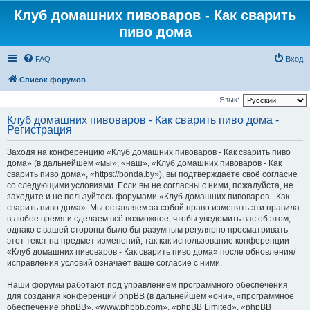
Клуб домашних пивоваров - Как cварить
пиво дома
FAQ
Вход
Список форумов
Язык:
Клуб домашних пивоваров - Как cварить пиво дома -
Регистрация
Заходя на конференцию «Клуб домашних пивоваров - Как cварить пиво
дома» (в дальнейшем «мы», «наш», «Клуб домашних пивоваров - Как
cварить пиво дома», «https://bonda.by»), вы подтверждаете своё согласие
со следующими условиями. Если вы не согласны с ними, пожалуйста, не
заходите и не пользуйтесь форумами «Клуб домашних пивоваров - Как
cварить пиво дома». Мы оставляем за собой право изменять эти правила
в любое время и сделаем всё возможное, чтобы уведомить вас об этом,
однако с вашей стороны было бы разумным регулярно просматривать
этот текст на предмет изменений, так как использование конференции
«Клуб домашних пивоваров - Как cварить пиво дома» после обновления/
исправления условий означает ваше согласие с ними.
Наши форумы работают под управлением программного обеспечения
для создания конференций phpBB (в дальнейшем «они», «программное
обеспечение phpBB», «www.phpbb.com», «phpBB Limited», «phpBB