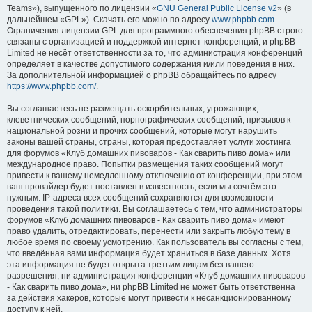
Teams»), выпущенного по лицензии «
GNU General Public License v2
» (в
дальнейшем «GPL»). Скачать его можно по адресу
www.phpbb.com
.
Ограничения лицензии GPL для программного обеспечения phpBB строго
связаны с организацией и поддержкой интернет-конференций, и phpBB
Limited не несёт ответственности за то, что администрация конференций
определяет в качестве допустимого содержания и/или поведения в них.
За дополнительной информацией о phpBB обращайтесь по адресу
https://www.phpbb.com/
.
Вы соглашаетесь не размещать оскорбительных, угрожающих,
клеветнических сообщений, порнографических сообщений, призывов к
национальной розни и прочих сообщений, которые могут нарушить
законы вашей страны, страны, которая предоставляет услуги хостинга
для форумов «Клуб домашних пивоваров - Как cварить пиво дома» или
международное право. Попытки размещения таких сообщений могут
привести к вашему немедленному отключению от конференции, при этом
ваш провайдер будет поставлен в известность, если мы сочтём это
нужным. IP-адреса всех сообщений сохраняются для возможности
проведения такой политики. Вы соглашаетесь с тем, что администраторы
форумов «Клуб домашних пивоваров - Как cварить пиво дома» имеют
право удалить, отредактировать, перенести или закрыть любую тему в
любое время по своему усмотрению. Как пользователь вы согласны с тем,
что введённая вами информация будет храниться в базе данных. Хотя
эта информация не будет открыта третьим лицам без вашего
разрешения, ни администрация конференции «Клуб домашних пивоваров
- Как cварить пиво дома», ни phpBB Limited не может быть ответственна
за действия хакеров, которые могут привести к несанкционированному
доступу к ней.