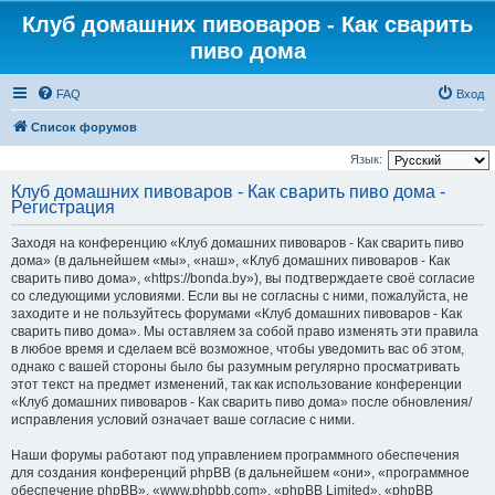
Клуб домашних пивоваров - Как cварить
пиво дома
FAQ
Вход
Список форумов
Язык:
Клуб домашних пивоваров - Как cварить пиво дома -
Регистрация
Заходя на конференцию «Клуб домашних пивоваров - Как cварить пиво
дома» (в дальнейшем «мы», «наш», «Клуб домашних пивоваров - Как
cварить пиво дома», «https://bonda.by»), вы подтверждаете своё согласие
со следующими условиями. Если вы не согласны с ними, пожалуйста, не
заходите и не пользуйтесь форумами «Клуб домашних пивоваров - Как
cварить пиво дома». Мы оставляем за собой право изменять эти правила
в любое время и сделаем всё возможное, чтобы уведомить вас об этом,
однако с вашей стороны было бы разумным регулярно просматривать
этот текст на предмет изменений, так как использование конференции
«Клуб домашних пивоваров - Как cварить пиво дома» после обновления/
исправления условий означает ваше согласие с ними.
Наши форумы работают под управлением программного обеспечения
для создания конференций phpBB (в дальнейшем «они», «программное
обеспечение phpBB», «www.phpbb.com», «phpBB Limited», «phpBB