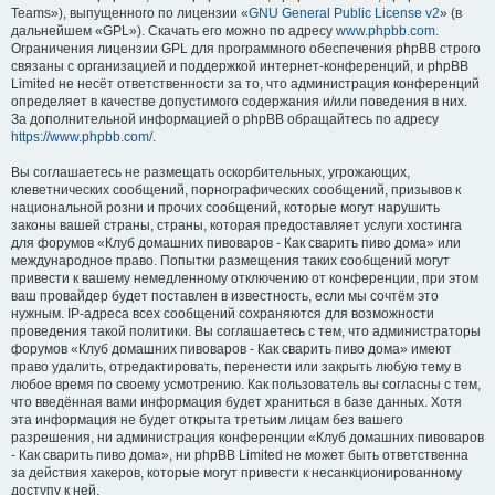
Teams»), выпущенного по лицензии «
GNU General Public License v2
» (в
дальнейшем «GPL»). Скачать его можно по адресу
www.phpbb.com
.
Ограничения лицензии GPL для программного обеспечения phpBB строго
связаны с организацией и поддержкой интернет-конференций, и phpBB
Limited не несёт ответственности за то, что администрация конференций
определяет в качестве допустимого содержания и/или поведения в них.
За дополнительной информацией о phpBB обращайтесь по адресу
https://www.phpbb.com/
.
Вы соглашаетесь не размещать оскорбительных, угрожающих,
клеветнических сообщений, порнографических сообщений, призывов к
национальной розни и прочих сообщений, которые могут нарушить
законы вашей страны, страны, которая предоставляет услуги хостинга
для форумов «Клуб домашних пивоваров - Как cварить пиво дома» или
международное право. Попытки размещения таких сообщений могут
привести к вашему немедленному отключению от конференции, при этом
ваш провайдер будет поставлен в известность, если мы сочтём это
нужным. IP-адреса всех сообщений сохраняются для возможности
проведения такой политики. Вы соглашаетесь с тем, что администраторы
форумов «Клуб домашних пивоваров - Как cварить пиво дома» имеют
право удалить, отредактировать, перенести или закрыть любую тему в
любое время по своему усмотрению. Как пользователь вы согласны с тем,
что введённая вами информация будет храниться в базе данных. Хотя
эта информация не будет открыта третьим лицам без вашего
разрешения, ни администрация конференции «Клуб домашних пивоваров
- Как cварить пиво дома», ни phpBB Limited не может быть ответственна
за действия хакеров, которые могут привести к несанкционированному
доступу к ней.