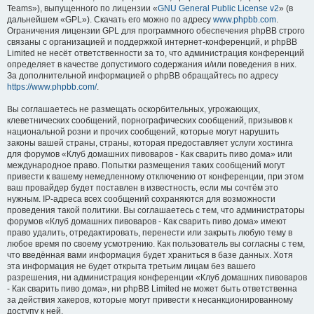
Teams»), выпущенного по лицензии «
GNU General Public License v2
» (в
дальнейшем «GPL»). Скачать его можно по адресу
www.phpbb.com
.
Ограничения лицензии GPL для программного обеспечения phpBB строго
связаны с организацией и поддержкой интернет-конференций, и phpBB
Limited не несёт ответственности за то, что администрация конференций
определяет в качестве допустимого содержания и/или поведения в них.
За дополнительной информацией о phpBB обращайтесь по адресу
https://www.phpbb.com/
.
Вы соглашаетесь не размещать оскорбительных, угрожающих,
клеветнических сообщений, порнографических сообщений, призывов к
национальной розни и прочих сообщений, которые могут нарушить
законы вашей страны, страны, которая предоставляет услуги хостинга
для форумов «Клуб домашних пивоваров - Как cварить пиво дома» или
международное право. Попытки размещения таких сообщений могут
привести к вашему немедленному отключению от конференции, при этом
ваш провайдер будет поставлен в известность, если мы сочтём это
нужным. IP-адреса всех сообщений сохраняются для возможности
проведения такой политики. Вы соглашаетесь с тем, что администраторы
форумов «Клуб домашних пивоваров - Как cварить пиво дома» имеют
право удалить, отредактировать, перенести или закрыть любую тему в
любое время по своему усмотрению. Как пользователь вы согласны с тем,
что введённая вами информация будет храниться в базе данных. Хотя
эта информация не будет открыта третьим лицам без вашего
разрешения, ни администрация конференции «Клуб домашних пивоваров
- Как cварить пиво дома», ни phpBB Limited не может быть ответственна
за действия хакеров, которые могут привести к несанкционированному
доступу к ней.