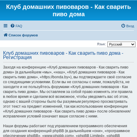
Клуб домашних пивоваров - Как cварить
пиво дома
FAQ
Вход
Список форумов
Язык:
Клуб домашних пивоваров - Как cварить пиво дома -
Регистрация
Заходя на конференцию «Клуб домашних пивоваров - Как cварить пиво
дома» (в дальнейшем «мы», «наш», «Клуб домашних пивоваров - Как
cварить пиво дома», «https://bonda.by»), вы подтверждаете своё согласие
со следующими условиями. Если вы не согласны с ними, пожалуйста, не
заходите и не пользуйтесь форумами «Клуб домашних пивоваров - Как
cварить пиво дома». Мы оставляем за собой право изменять эти правила
в любое время и сделаем всё возможное, чтобы уведомить вас об этом,
однако с вашей стороны было бы разумным регулярно просматривать
этот текст на предмет изменений, так как использование конференции
«Клуб домашних пивоваров - Как cварить пиво дома» после обновления/
исправления условий означает ваше согласие с ними.
Наши форумы работают под управлением программного обеспечения
для создания конференций phpBB (в дальнейшем «они», «программное
обеспечение phpBB», «www.phpbb.com», «phpBB Limited», «phpBB