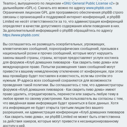
Teams»), выпущенного по лицензии «
GNU General Public License v2
» (в
дальнейшем «GPL»). Скачать его можно по адресу
www.phpbb.com
.
Ограничения лицензии GPL для программного обеспечения phpBB строго
связаны с организацией и поддержкой интернет-конференций, и phpBB
Limited не несёт ответственности за то, что администрация конференций
определяет в качестве допустимого содержания и/или поведения в них.
За дополнительной информацией о phpBB обращайтесь по адресу
https://www.phpbb.com/
.
Вы соглашаетесь не размещать оскорбительных, угрожающих,
клеветнических сообщений, порнографических сообщений, призывов к
национальной розни и прочих сообщений, которые могут нарушить
законы вашей страны, страны, которая предоставляет услуги хостинга
для форумов «Клуб домашних пивоваров - Как cварить пиво дома» или
международное право. Попытки размещения таких сообщений могут
привести к вашему немедленному отключению от конференции, при этом
ваш провайдер будет поставлен в известность, если мы сочтём это
нужным. IP-адреса всех сообщений сохраняются для возможности
проведения такой политики. Вы соглашаетесь с тем, что администраторы
форумов «Клуб домашних пивоваров - Как cварить пиво дома» имеют
право удалить, отредактировать, перенести или закрыть любую тему в
любое время по своему усмотрению. Как пользователь вы согласны с тем,
что введённая вами информация будет храниться в базе данных. Хотя
эта информация не будет открыта третьим лицам без вашего
разрешения, ни администрация конференции «Клуб домашних пивоваров
- Как cварить пиво дома», ни phpBB Limited не может быть ответственна
за действия хакеров, которые могут привести к несанкционированному
доступу к ней.