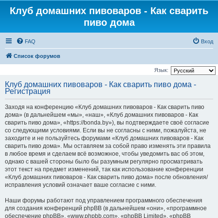
Клуб домашних пивоваров - Как cварить
пиво дома
FAQ
Вход
Список форумов
Язык:
Клуб домашних пивоваров - Как cварить пиво дома -
Регистрация
Заходя на конференцию «Клуб домашних пивоваров - Как cварить пиво
дома» (в дальнейшем «мы», «наш», «Клуб домашних пивоваров - Как
cварить пиво дома», «https://bonda.by»), вы подтверждаете своё согласие
со следующими условиями. Если вы не согласны с ними, пожалуйста, не
заходите и не пользуйтесь форумами «Клуб домашних пивоваров - Как
cварить пиво дома». Мы оставляем за собой право изменять эти правила
в любое время и сделаем всё возможное, чтобы уведомить вас об этом,
однако с вашей стороны было бы разумным регулярно просматривать
этот текст на предмет изменений, так как использование конференции
«Клуб домашних пивоваров - Как cварить пиво дома» после обновления/
исправления условий означает ваше согласие с ними.
Наши форумы работают под управлением программного обеспечения
для создания конференций phpBB (в дальнейшем «они», «программное
обеспечение phpBB», «www.phpbb.com», «phpBB Limited», «phpBB