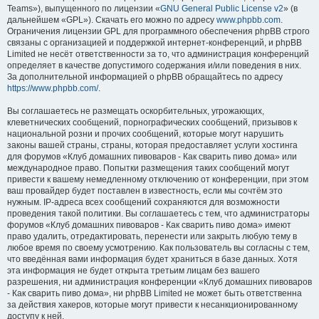
Teams»), выпущенного по лицензии «
GNU General Public License v2
» (в
дальнейшем «GPL»). Скачать его можно по адресу
www.phpbb.com
.
Ограничения лицензии GPL для программного обеспечения phpBB строго
связаны с организацией и поддержкой интернет-конференций, и phpBB
Limited не несёт ответственности за то, что администрация конференций
определяет в качестве допустимого содержания и/или поведения в них.
За дополнительной информацией о phpBB обращайтесь по адресу
https://www.phpbb.com/
.
Вы соглашаетесь не размещать оскорбительных, угрожающих,
клеветнических сообщений, порнографических сообщений, призывов к
национальной розни и прочих сообщений, которые могут нарушить
законы вашей страны, страны, которая предоставляет услуги хостинга
для форумов «Клуб домашних пивоваров - Как cварить пиво дома» или
международное право. Попытки размещения таких сообщений могут
привести к вашему немедленному отключению от конференции, при этом
ваш провайдер будет поставлен в известность, если мы сочтём это
нужным. IP-адреса всех сообщений сохраняются для возможности
проведения такой политики. Вы соглашаетесь с тем, что администраторы
форумов «Клуб домашних пивоваров - Как cварить пиво дома» имеют
право удалить, отредактировать, перенести или закрыть любую тему в
любое время по своему усмотрению. Как пользователь вы согласны с тем,
что введённая вами информация будет храниться в базе данных. Хотя
эта информация не будет открыта третьим лицам без вашего
разрешения, ни администрация конференции «Клуб домашних пивоваров
- Как cварить пиво дома», ни phpBB Limited не может быть ответственна
за действия хакеров, которые могут привести к несанкционированному
доступу к ней.