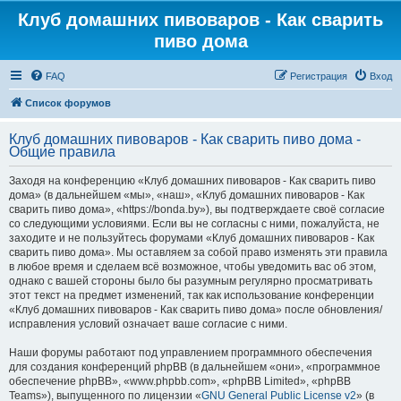
Клуб домашних пивоваров - Как cварить
пиво дома
FAQ
Регистрация
Вход
Список форумов
Клуб домашних пивоваров - Как cварить пиво дома -
Общие правила
Заходя на конференцию «Клуб домашних пивоваров - Как cварить пиво
дома» (в дальнейшем «мы», «наш», «Клуб домашних пивоваров - Как
cварить пиво дома», «https://bonda.by»), вы подтверждаете своё согласие
со следующими условиями. Если вы не согласны с ними, пожалуйста, не
заходите и не пользуйтесь форумами «Клуб домашних пивоваров - Как
cварить пиво дома». Мы оставляем за собой право изменять эти правила
в любое время и сделаем всё возможное, чтобы уведомить вас об этом,
однако с вашей стороны было бы разумным регулярно просматривать
этот текст на предмет изменений, так как использование конференции
«Клуб домашних пивоваров - Как cварить пиво дома» после обновления/
исправления условий означает ваше согласие с ними.
Наши форумы работают под управлением программного обеспечения
для создания конференций phpBB (в дальнейшем «они», «программное
обеспечение phpBB», «www.phpbb.com», «phpBB Limited», «phpBB
Teams»), выпущенного по лицензии «
GNU General Public License v2
» (в