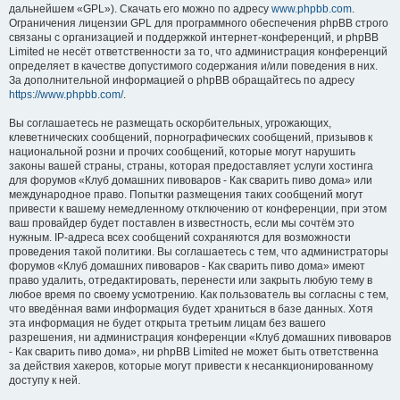
дальнейшем «GPL»). Скачать его можно по адресу
www.phpbb.com
.
Ограничения лицензии GPL для программного обеспечения phpBB строго
связаны с организацией и поддержкой интернет-конференций, и phpBB
Limited не несёт ответственности за то, что администрация конференций
определяет в качестве допустимого содержания и/или поведения в них.
За дополнительной информацией о phpBB обращайтесь по адресу
https://www.phpbb.com/
.
Вы соглашаетесь не размещать оскорбительных, угрожающих,
клеветнических сообщений, порнографических сообщений, призывов к
национальной розни и прочих сообщений, которые могут нарушить
законы вашей страны, страны, которая предоставляет услуги хостинга
для форумов «Клуб домашних пивоваров - Как cварить пиво дома» или
международное право. Попытки размещения таких сообщений могут
привести к вашему немедленному отключению от конференции, при этом
ваш провайдер будет поставлен в известность, если мы сочтём это
нужным. IP-адреса всех сообщений сохраняются для возможности
проведения такой политики. Вы соглашаетесь с тем, что администраторы
форумов «Клуб домашних пивоваров - Как cварить пиво дома» имеют
право удалить, отредактировать, перенести или закрыть любую тему в
любое время по своему усмотрению. Как пользователь вы согласны с тем,
что введённая вами информация будет храниться в базе данных. Хотя
эта информация не будет открыта третьим лицам без вашего
разрешения, ни администрация конференции «Клуб домашних пивоваров
- Как cварить пиво дома», ни phpBB Limited не может быть ответственна
за действия хакеров, которые могут привести к несанкционированному
доступу к ней.