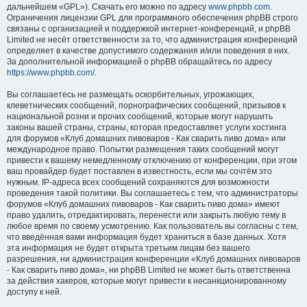
дальнейшем «GPL»). Скачать его можно по адресу
www.phpbb.com
.
Ограничения лицензии GPL для программного обеспечения phpBB строго
связаны с организацией и поддержкой интернет-конференций, и phpBB
Limited не несёт ответственности за то, что администрация конференций
определяет в качестве допустимого содержания и/или поведения в них.
За дополнительной информацией о phpBB обращайтесь по адресу
https://www.phpbb.com/
.
Вы соглашаетесь не размещать оскорбительных, угрожающих,
клеветнических сообщений, порнографических сообщений, призывов к
национальной розни и прочих сообщений, которые могут нарушить
законы вашей страны, страны, которая предоставляет услуги хостинга
для форумов «Клуб домашних пивоваров - Как cварить пиво дома» или
международное право. Попытки размещения таких сообщений могут
привести к вашему немедленному отключению от конференции, при этом
ваш провайдер будет поставлен в известность, если мы сочтём это
нужным. IP-адреса всех сообщений сохраняются для возможности
проведения такой политики. Вы соглашаетесь с тем, что администраторы
форумов «Клуб домашних пивоваров - Как cварить пиво дома» имеют
право удалить, отредактировать, перенести или закрыть любую тему в
любое время по своему усмотрению. Как пользователь вы согласны с тем,
что введённая вами информация будет храниться в базе данных. Хотя
эта информация не будет открыта третьим лицам без вашего
разрешения, ни администрация конференции «Клуб домашних пивоваров
- Как cварить пиво дома», ни phpBB Limited не может быть ответственна
за действия хакеров, которые могут привести к несанкционированному
доступу к ней.