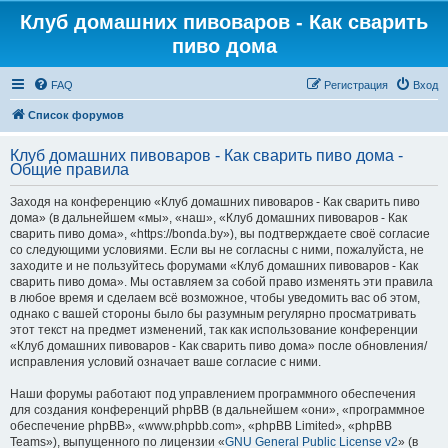
Клуб домашних пивоваров - Как cварить
пиво дома
FAQ
Регистрация
Вход
Список форумов
Клуб домашних пивоваров - Как cварить пиво дома -
Общие правила
Заходя на конференцию «Клуб домашних пивоваров - Как cварить пиво
дома» (в дальнейшем «мы», «наш», «Клуб домашних пивоваров - Как
cварить пиво дома», «https://bonda.by»), вы подтверждаете своё согласие
со следующими условиями. Если вы не согласны с ними, пожалуйста, не
заходите и не пользуйтесь форумами «Клуб домашних пивоваров - Как
cварить пиво дома». Мы оставляем за собой право изменять эти правила
в любое время и сделаем всё возможное, чтобы уведомить вас об этом,
однако с вашей стороны было бы разумным регулярно просматривать
этот текст на предмет изменений, так как использование конференции
«Клуб домашних пивоваров - Как cварить пиво дома» после обновления/
исправления условий означает ваше согласие с ними.
Наши форумы работают под управлением программного обеспечения
для создания конференций phpBB (в дальнейшем «они», «программное
обеспечение phpBB», «www.phpbb.com», «phpBB Limited», «phpBB
Teams»), выпущенного по лицензии «
GNU General Public License v2
» (в