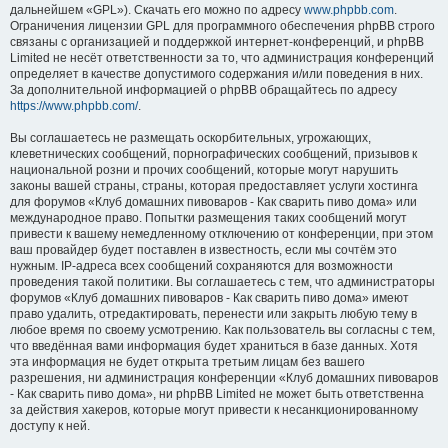
дальнейшем «GPL»). Скачать его можно по адресу
www.phpbb.com
.
Ограничения лицензии GPL для программного обеспечения phpBB строго
связаны с организацией и поддержкой интернет-конференций, и phpBB
Limited не несёт ответственности за то, что администрация конференций
определяет в качестве допустимого содержания и/или поведения в них.
За дополнительной информацией о phpBB обращайтесь по адресу
https://www.phpbb.com/
.
Вы соглашаетесь не размещать оскорбительных, угрожающих,
клеветнических сообщений, порнографических сообщений, призывов к
национальной розни и прочих сообщений, которые могут нарушить
законы вашей страны, страны, которая предоставляет услуги хостинга
для форумов «Клуб домашних пивоваров - Как cварить пиво дома» или
международное право. Попытки размещения таких сообщений могут
привести к вашему немедленному отключению от конференции, при этом
ваш провайдер будет поставлен в известность, если мы сочтём это
нужным. IP-адреса всех сообщений сохраняются для возможности
проведения такой политики. Вы соглашаетесь с тем, что администраторы
форумов «Клуб домашних пивоваров - Как cварить пиво дома» имеют
право удалить, отредактировать, перенести или закрыть любую тему в
любое время по своему усмотрению. Как пользователь вы согласны с тем,
что введённая вами информация будет храниться в базе данных. Хотя
эта информация не будет открыта третьим лицам без вашего
разрешения, ни администрация конференции «Клуб домашних пивоваров
- Как cварить пиво дома», ни phpBB Limited не может быть ответственна
за действия хакеров, которые могут привести к несанкционированному
доступу к ней.