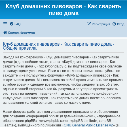
Клуб домашних пивоваров - Как cварить
пиво дома
FAQ
Регистрация
Вход
Список форумов
Клуб домашних пивоваров - Как cварить пиво дома -
Общие правила
Заходя на конференцию «Клуб домашних пивоваров - Как cварить пиво
дома» (в дальнейшем «мы», «наш», «Клуб домашних пивоваров - Как
cварить пиво дома», «https://bonda.by»), вы подтверждаете своё согласие
со следующими условиями. Если вы не согласны с ними, пожалуйста, не
заходите и не пользуйтесь форумами «Клуб домашних пивоваров - Как
cварить пиво дома». Мы оставляем за собой право изменять эти правила
в любое время и сделаем всё возможное, чтобы уведомить вас об этом,
однако с вашей стороны было бы разумным регулярно просматривать
этот текст на предмет изменений, так как использование конференции
«Клуб домашних пивоваров - Как cварить пиво дома» после обновления/
исправления условий означает ваше согласие с ними.
Наши форумы работают под управлением программного обеспечения
для создания конференций phpBB (в дальнейшем «они», «программное
обеспечение phpBB», «www.phpbb.com», «phpBB Limited», «phpBB
Teams»), выпущенного по лицензии «
GNU General Public License v2
» (в