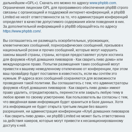
дальнейшем «GPL»). Скачать его можно по адресу
www.phpbb.com
.
Ограничения лицензии GPL для программного обеспечения phpBB строго
связаны с организацией и поддержкой интернет-конференций, и phpBB
Limited не несёт ответственности за то, что администрация конференций
определяет в качестве допустимого содержания и/или поведения в них.
За дополнительной информацией о phpBB обращайтесь по адресу
https://www.phpbb.com/
.
Вы соглашаетесь не размещать оскорбительных, угрожающих,
клеветнических сообщений, порнографических сообщений, призывов к
национальной розни и прочих сообщений, которые могут нарушить
законы вашей страны, страны, которая предоставляет услуги хостинга
для форумов «Клуб домашних пивоваров - Как cварить пиво дома» или
международное право. Попытки размещения таких сообщений могут
привести к вашему немедленному отключению от конференции, при этом
ваш провайдер будет поставлен в известность, если мы сочтём это
нужным. IP-адреса всех сообщений сохраняются для возможности
проведения такой политики. Вы соглашаетесь с тем, что администраторы
форумов «Клуб домашних пивоваров - Как cварить пиво дома» имеют
право удалить, отредактировать, перенести или закрыть любую тему в
любое время по своему усмотрению. Как пользователь вы согласны с тем,
что введённая вами информация будет храниться в базе данных. Хотя
эта информация не будет открыта третьим лицам без вашего
разрешения, ни администрация конференции «Клуб домашних пивоваров
- Как cварить пиво дома», ни phpBB Limited не может быть ответственна
за действия хакеров, которые могут привести к несанкционированному
доступу к ней.