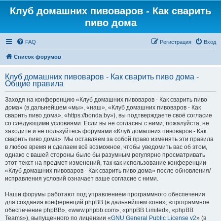
Клуб домашних пивоваров - Как cварить
пиво дома
FAQ
Регистрация
Вход
Список форумов
Клуб домашних пивоваров - Как cварить пиво дома -
Общие правила
Заходя на конференцию «Клуб домашних пивоваров - Как cварить пиво
дома» (в дальнейшем «мы», «наш», «Клуб домашних пивоваров - Как
cварить пиво дома», «https://bonda.by»), вы подтверждаете своё согласие
со следующими условиями. Если вы не согласны с ними, пожалуйста, не
заходите и не пользуйтесь форумами «Клуб домашних пивоваров - Как
cварить пиво дома». Мы оставляем за собой право изменять эти правила
в любое время и сделаем всё возможное, чтобы уведомить вас об этом,
однако с вашей стороны было бы разумным регулярно просматривать
этот текст на предмет изменений, так как использование конференции
«Клуб домашних пивоваров - Как cварить пиво дома» после обновления/
исправления условий означает ваше согласие с ними.
Наши форумы работают под управлением программного обеспечения
для создания конференций phpBB (в дальнейшем «они», «программное
обеспечение phpBB», «www.phpbb.com», «phpBB Limited», «phpBB
Teams»), выпущенного по лицензии «
GNU General Public License v2
» (в