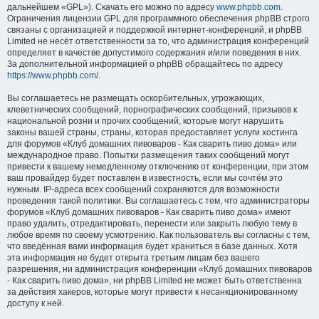
дальнейшем «GPL»). Скачать его можно по адресу
www.phpbb.com
.
Ограничения лицензии GPL для программного обеспечения phpBB строго
связаны с организацией и поддержкой интернет-конференций, и phpBB
Limited не несёт ответственности за то, что администрация конференций
определяет в качестве допустимого содержания и/или поведения в них.
За дополнительной информацией о phpBB обращайтесь по адресу
https://www.phpbb.com/
.
Вы соглашаетесь не размещать оскорбительных, угрожающих,
клеветнических сообщений, порнографических сообщений, призывов к
национальной розни и прочих сообщений, которые могут нарушить
законы вашей страны, страны, которая предоставляет услуги хостинга
для форумов «Клуб домашних пивоваров - Как cварить пиво дома» или
международное право. Попытки размещения таких сообщений могут
привести к вашему немедленному отключению от конференции, при этом
ваш провайдер будет поставлен в известность, если мы сочтём это
нужным. IP-адреса всех сообщений сохраняются для возможности
проведения такой политики. Вы соглашаетесь с тем, что администраторы
форумов «Клуб домашних пивоваров - Как cварить пиво дома» имеют
право удалить, отредактировать, перенести или закрыть любую тему в
любое время по своему усмотрению. Как пользователь вы согласны с тем,
что введённая вами информация будет храниться в базе данных. Хотя
эта информация не будет открыта третьим лицам без вашего
разрешения, ни администрация конференции «Клуб домашних пивоваров
- Как cварить пиво дома», ни phpBB Limited не может быть ответственна
за действия хакеров, которые могут привести к несанкционированному
доступу к ней.