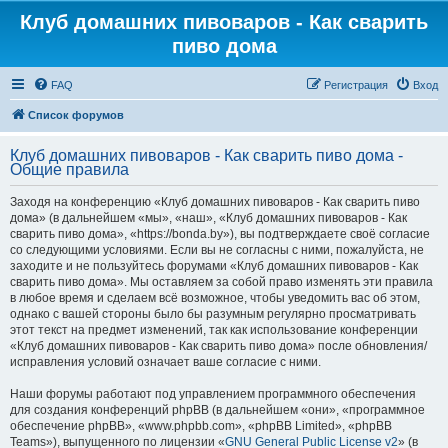
Клуб домашних пивоваров - Как cварить
пиво дома
FAQ
Регистрация
Вход
Список форумов
Клуб домашних пивоваров - Как cварить пиво дома -
Общие правила
Заходя на конференцию «Клуб домашних пивоваров - Как cварить пиво
дома» (в дальнейшем «мы», «наш», «Клуб домашних пивоваров - Как
cварить пиво дома», «https://bonda.by»), вы подтверждаете своё согласие
со следующими условиями. Если вы не согласны с ними, пожалуйста, не
заходите и не пользуйтесь форумами «Клуб домашних пивоваров - Как
cварить пиво дома». Мы оставляем за собой право изменять эти правила
в любое время и сделаем всё возможное, чтобы уведомить вас об этом,
однако с вашей стороны было бы разумным регулярно просматривать
этот текст на предмет изменений, так как использование конференции
«Клуб домашних пивоваров - Как cварить пиво дома» после обновления/
исправления условий означает ваше согласие с ними.
Наши форумы работают под управлением программного обеспечения
для создания конференций phpBB (в дальнейшем «они», «программное
обеспечение phpBB», «www.phpbb.com», «phpBB Limited», «phpBB
Teams»), выпущенного по лицензии «
GNU General Public License v2
» (в