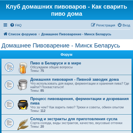
Клуб домашних пивоваров - Как cварить
пиво дома
FAQ
Регистрация
Вход
Список форумов
Домашнее Пивоварение - Минск Беларусь
Домашнее Пивоварение - Минск Беларусь
Форум
Пиво в Беларуси и в мире
Обсуждаем общие вопросы
Темы:
75
Домашняя пивоварня - Пивной заводик дома
Что использовать для варки, ферментации и хранения пива? Где
найти? Похвастаться!
Темы:
85
Процесс пивоварения, ферментации и дозревания
пива
Что за чем? Как варить пиво? Трюки и советы, обмен опытом
Темы:
112
Солод и экстракты для приготовления сусла
Сорта солода, виды экстрактов, качество, вкусовые оттенки
Темы:
20