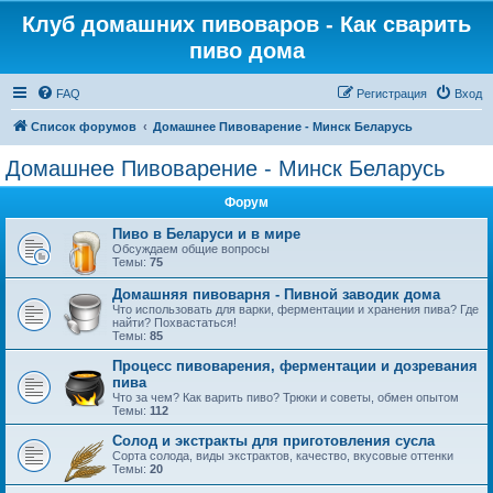
Клуб домашних пивоваров - Как cварить
пиво дома
FAQ
Регистрация
Вход
Список форумов
Домашнее Пивоварение - Минск Беларусь
Домашнее Пивоварение - Минск Беларусь
Форум
Пиво в Беларуси и в мире
Обсуждаем общие вопросы
Темы:
75
Домашняя пивоварня - Пивной заводик дома
Что использовать для варки, ферментации и хранения пива? Где
найти? Похвастаться!
Темы:
85
Процесс пивоварения, ферментации и дозревания
пива
Что за чем? Как варить пиво? Трюки и советы, обмен опытом
Темы:
112
Солод и экстракты для приготовления сусла
Сорта солода, виды экстрактов, качество, вкусовые оттенки
Темы:
20