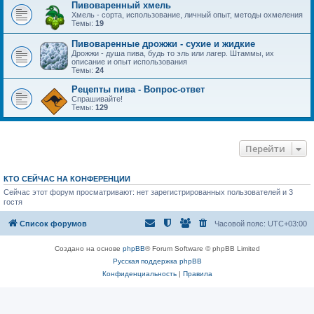
Пивоваренный хмель
Хмель - сорта, использование, личный опыт, методы охмеления
Темы:
19
Пивоваренные дрожжи - сухие и жидкие
Дрожжи - душа пива, будь то эль или лагер. Штаммы, их
описание и опыт использования
Темы:
24
Рецепты пива - Вопрос-ответ
Спрашивайте!
Темы:
129
Перейти
КТО СЕЙЧАС НА КОНФЕРЕНЦИИ
Сейчас этот форум просматривают: нет зарегистрированных пользователей и 3
гостя
Список форумов
Часовой пояс:
UTC+03:00
Создано на основе
phpBB
® Forum Software © phpBB Limited
Русская поддержка phpBB
Конфиденциальность
|
Правила