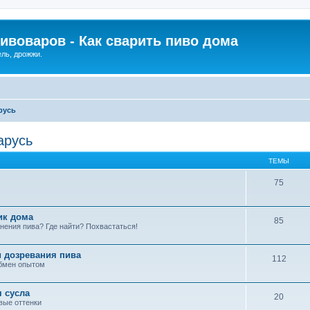
ивоваров - Как cварить пиво дома
ель, дрожжи.
русь
арусь
ТЕМЫ
75
ик дома
85
нения пива? Где найти? Похвастаться!
 дозревания пива
112
обмен опытом
я сусла
20
овые оттенки