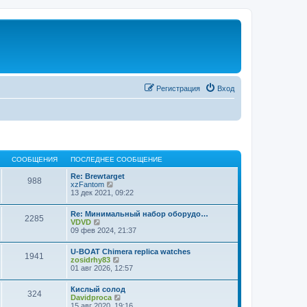
Регистрация
Вход
СООБЩЕНИЯ
ПОСЛЕДНЕЕ СООБЩЕНИЕ
Re: Brewtarget
988
П
xzFantom
е
13 дек 2021, 09:22
р
е
Re: Минимальный набор оборудо…
й
2285
П
VDVD
т
е
09 фев 2024, 21:37
и
р
к
е
п
U-BOAT Chimera replica watches
й
1941
о
П
zosidrhy83
т
с
е
01 авг 2026, 12:57
и
л
р
к
е
е
п
Кислый солод
д
й
324
о
П
Davidproca
н
т
с
е
15 авг 2020, 19:16
е