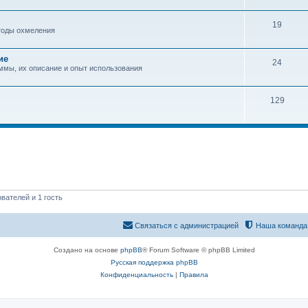
19
етоды охмеления
ие
24
аммы, их описание и опыт использования
129
вателей и 1 гость
Связаться с администрацией
Наша команда
Создано на основе
phpBB
® Forum Software © phpBB Limited
Русская поддержка phpBB
Конфиденциальность
|
Правила