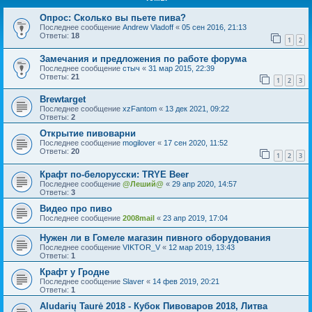
Опрос: Сколько вы пьете пива?
Последнее сообщение
Andrew Vladoff
«
05 сен 2016, 21:13
Ответы:
18
1
2
Замечания и предложения по работе форума
Последнее сообщение
стыч
«
31 мар 2015, 22:39
Ответы:
21
1
2
3
Brewtarget
Последнее сообщение
xzFantom
«
13 дек 2021, 09:22
Ответы:
2
Открытие пивоварни
Последнее сообщение
mogilover
«
17 сен 2020, 11:52
Ответы:
20
1
2
3
Крафт по-белорусски: TRYE Beer
Последнее сообщение
@Леший@
«
29 апр 2020, 14:57
Ответы:
3
Видео про пиво
Последнее сообщение
2008mail
«
23 апр 2019, 17:04
Нужен ли в Гомеле магазин пивного оборудования
Последнее сообщение
VIKTOR_V
«
12 мар 2019, 13:43
Ответы:
1
Крафт у Гродне
Последнее сообщение
Slaver
«
14 фев 2019, 20:21
Ответы:
1
Aludarių Taurė 2018 - Кубок Пивоваров 2018, Литва