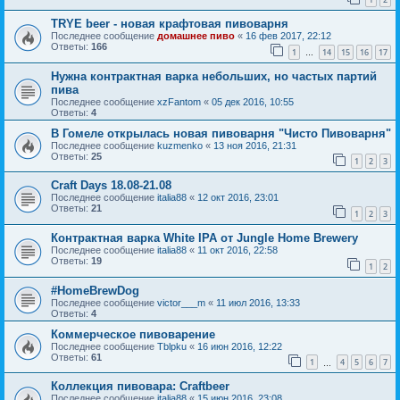
TRYE beer - новая крафтовая пивоварня
Последнее сообщение
домашнее пиво
«
16 фев 2017, 22:12
Ответы:
166
1
14
15
16
17
…
Нужна контрактная варка небольших, но частых партий
пива
Последнее сообщение
xzFantom
«
05 дек 2016, 10:55
Ответы:
4
В Гомеле открылась новая пивоварня "Чисто Пивоварня"
Последнее сообщение
kuzmenko
«
13 ноя 2016, 21:31
Ответы:
25
1
2
3
Craft Days 18.08-21.08
Последнее сообщение
italia88
«
12 окт 2016, 23:01
Ответы:
21
1
2
3
Контрактная варка White IPA от Jungle Home Brewery
Последнее сообщение
italia88
«
11 окт 2016, 22:58
Ответы:
19
1
2
#HomeBrewDog
Последнее сообщение
victor___m
«
11 июл 2016, 13:33
Ответы:
4
Коммерческое пивоварение
Последнее сообщение
Tblpku
«
16 июн 2016, 12:22
Ответы:
61
1
4
5
6
7
…
Коллекция пивовара: Craftbeer
Последнее сообщение
italia88
«
15 июн 2016, 23:08