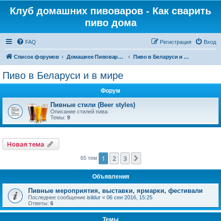
Клуб домашних пивоваров - Как cварить
пиво дома
FAQ
Регистрация
Вход
Список форумов
Домашнее Пивоварение - Минск Беларусь
Пиво в Беларуси и в мире
Пиво в Беларуси и в мире
Форум
Пивные стили (Beer styles)
Описание стилей пива
Темы:
9
Новая тема
1
2
3
След.
65 тем
Объявления
Пивные мероприятия, выставки, ярмарки, фестивали
Последнее сообщение
isildur
«
06 сен 2016, 15:25
Ответы:
6
Темы