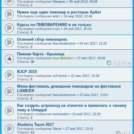
Последнее сообщение
Maegnar
«
08 май 2018, 09:08
Ответы:
2
Нужен еще один пивовар в ресторан Арбат
Последнее сообщение
antrc
«
16 мар 2018, 22:46
Курсы по ПИВОВАРЕНИЮ и не только
Последнее сообщение
стыч
«
24 ноя 2017, 20:24
Ответы:
5
Осенний сбор пивоваров.
Последнее сообщение
Navuhodonosor
«
04 окт 2017, 12:25
Ответы:
9
Пивная Карта - Крыница
Последнее сообщение
Ivan.Mahalov
«
27 июл 2017, 16:09
Ответы:
38
1
2
3
4
BJCP 2015
Последнее сообщение
xzFantom
«
22 июн 2017, 14:26
Ответы:
9
Мини-фестиваль домашних пивоваров на фестивале
LIDBEER
Последнее сообщение
Navuhodonosor
«
07 июн 2017, 13:01
Ответы:
9
Как создать штрихкод на этикетке и привязать к своему
пиву в Untappd
Последнее сообщение
twoheaded
«
15 май 2017, 19:28
Ответы:
3
Aludarių Taurė 2017
Последнее сообщение
Slaver
«
27 апр 2017, 13:41
Ответы:
12
1
2