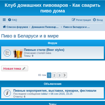
Клуб домашних пивоваров - Как cварить
пиво дома
FAQ
Регистрация
Вход
Список форумов
Домашнее Пивоварение - Минск Беларусь
Пиво в Беларуси и в мире
Пиво в Беларуси и в мире
Форум
Пивные стили (Beer styles)
Описание стилей пива
Темы:
9
Новая тема
1
2
3
След.
65 тем
Объявления
Пивные мероприятия, выставки, ярмарки, фестивали
Последнее сообщение
isildur
«
06 сен 2016, 15:25
Ответы:
6
Темы