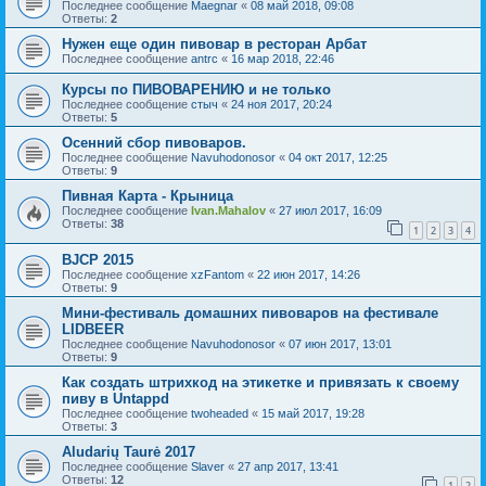
Последнее сообщение
Maegnar
«
08 май 2018, 09:08
Ответы:
2
Нужен еще один пивовар в ресторан Арбат
Последнее сообщение
antrc
«
16 мар 2018, 22:46
Курсы по ПИВОВАРЕНИЮ и не только
Последнее сообщение
стыч
«
24 ноя 2017, 20:24
Ответы:
5
Осенний сбор пивоваров.
Последнее сообщение
Navuhodonosor
«
04 окт 2017, 12:25
Ответы:
9
Пивная Карта - Крыница
Последнее сообщение
Ivan.Mahalov
«
27 июл 2017, 16:09
Ответы:
38
1
2
3
4
BJCP 2015
Последнее сообщение
xzFantom
«
22 июн 2017, 14:26
Ответы:
9
Мини-фестиваль домашних пивоваров на фестивале
LIDBEER
Последнее сообщение
Navuhodonosor
«
07 июн 2017, 13:01
Ответы:
9
Как создать штрихкод на этикетке и привязать к своему
пиву в Untappd
Последнее сообщение
twoheaded
«
15 май 2017, 19:28
Ответы:
3
Aludarių Taurė 2017
Последнее сообщение
Slaver
«
27 апр 2017, 13:41
Ответы:
12
1
2