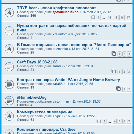
TRYE beer - новая крафтовая пивоварня
Последнее сообщение
домашнее пиво
«
16 фев 2017, 22:12
Ответы:
166
1
14
15
16
17
…
Нужна контрактная варка небольших, но частых партий
пива
Последнее сообщение
xzFantom
«
05 дек 2016, 10:55
Ответы:
4
В Гомеле открылась новая пивоварня "Чисто Пивоварня"
Последнее сообщение
kuzmenko
«
13 ноя 2016, 21:31
Ответы:
25
1
2
3
Craft Days 18.08-21.08
Последнее сообщение
italia88
«
12 окт 2016, 23:01
Ответы:
21
1
2
3
Контрактная варка White IPA от Jungle Home Brewery
Последнее сообщение
italia88
«
11 окт 2016, 22:58
Ответы:
19
1
2
#HomeBrewDog
Последнее сообщение
victor___m
«
11 июл 2016, 13:33
Ответы:
4
Коммерческое пивоварение
Последнее сообщение
Tblpku
«
16 июн 2016, 12:22
Ответы:
61
1
4
5
6
7
…
Коллекция пивовара: Craftbeer
Последнее сообщение
italia88
«
15 июн 2016, 23:08