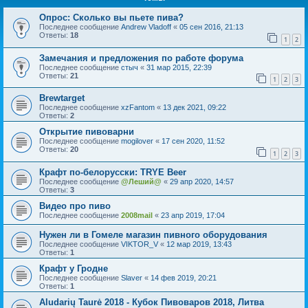
Опрос: Сколько вы пьете пива?
Последнее сообщение
Andrew Vladoff
«
05 сен 2016, 21:13
Ответы:
18
1
2
Замечания и предложения по работе форума
Последнее сообщение
стыч
«
31 мар 2015, 22:39
Ответы:
21
1
2
3
Brewtarget
Последнее сообщение
xzFantom
«
13 дек 2021, 09:22
Ответы:
2
Открытие пивоварни
Последнее сообщение
mogilover
«
17 сен 2020, 11:52
Ответы:
20
1
2
3
Крафт по-белорусски: TRYE Beer
Последнее сообщение
@Леший@
«
29 апр 2020, 14:57
Ответы:
3
Видео про пиво
Последнее сообщение
2008mail
«
23 апр 2019, 17:04
Нужен ли в Гомеле магазин пивного оборудования
Последнее сообщение
VIKTOR_V
«
12 мар 2019, 13:43
Ответы:
1
Крафт у Гродне
Последнее сообщение
Slaver
«
14 фев 2019, 20:21
Ответы:
1
Aludarių Taurė 2018 - Кубок Пивоваров 2018, Литва