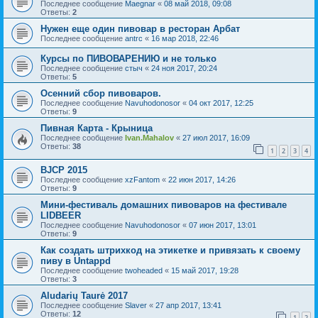
Последнее сообщение
Maegnar
«
08 май 2018, 09:08
Ответы:
2
Нужен еще один пивовар в ресторан Арбат
Последнее сообщение
antrc
«
16 мар 2018, 22:46
Курсы по ПИВОВАРЕНИЮ и не только
Последнее сообщение
стыч
«
24 ноя 2017, 20:24
Ответы:
5
Осенний сбор пивоваров.
Последнее сообщение
Navuhodonosor
«
04 окт 2017, 12:25
Ответы:
9
Пивная Карта - Крыница
Последнее сообщение
Ivan.Mahalov
«
27 июл 2017, 16:09
Ответы:
38
1
2
3
4
BJCP 2015
Последнее сообщение
xzFantom
«
22 июн 2017, 14:26
Ответы:
9
Мини-фестиваль домашних пивоваров на фестивале
LIDBEER
Последнее сообщение
Navuhodonosor
«
07 июн 2017, 13:01
Ответы:
9
Как создать штрихкод на этикетке и привязать к своему
пиву в Untappd
Последнее сообщение
twoheaded
«
15 май 2017, 19:28
Ответы:
3
Aludarių Taurė 2017
Последнее сообщение
Slaver
«
27 апр 2017, 13:41
Ответы:
12
1
2