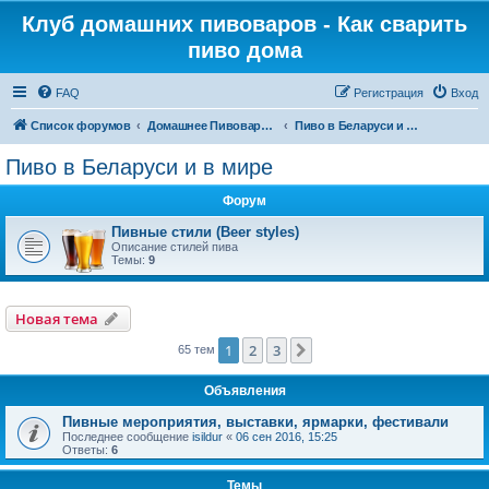
Клуб домашних пивоваров - Как cварить
пиво дома
FAQ
Регистрация
Вход
Список форумов
Домашнее Пивоварение - Минск Беларусь
Пиво в Беларуси и в мире
Пиво в Беларуси и в мире
Форум
Пивные стили (Beer styles)
Описание стилей пива
Темы:
9
Новая тема
1
2
3
След.
65 тем
Объявления
Пивные мероприятия, выставки, ярмарки, фестивали
Последнее сообщение
isildur
«
06 сен 2016, 15:25
Ответы:
6
Темы