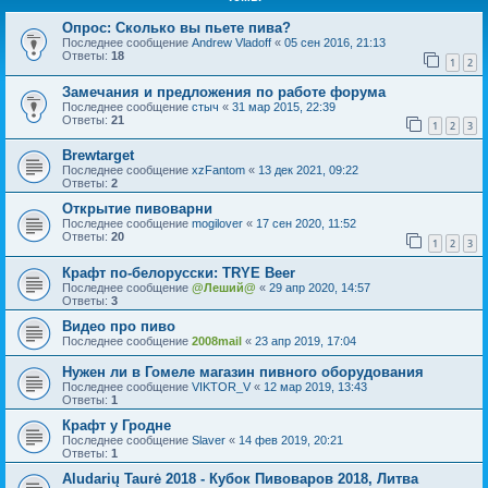
Опрос: Сколько вы пьете пива?
Последнее сообщение
Andrew Vladoff
«
05 сен 2016, 21:13
Ответы:
18
1
2
Замечания и предложения по работе форума
Последнее сообщение
стыч
«
31 мар 2015, 22:39
Ответы:
21
1
2
3
Brewtarget
Последнее сообщение
xzFantom
«
13 дек 2021, 09:22
Ответы:
2
Открытие пивоварни
Последнее сообщение
mogilover
«
17 сен 2020, 11:52
Ответы:
20
1
2
3
Крафт по-белорусски: TRYE Beer
Последнее сообщение
@Леший@
«
29 апр 2020, 14:57
Ответы:
3
Видео про пиво
Последнее сообщение
2008mail
«
23 апр 2019, 17:04
Нужен ли в Гомеле магазин пивного оборудования
Последнее сообщение
VIKTOR_V
«
12 мар 2019, 13:43
Ответы:
1
Крафт у Гродне
Последнее сообщение
Slaver
«
14 фев 2019, 20:21
Ответы:
1
Aludarių Taurė 2018 - Кубок Пивоваров 2018, Литва