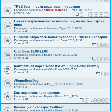
TRYE beer - новая крафтовая пивоварня
Последнее сообщение
домашнее пиво
«
16 фев 2017, 22:12
Ответы:
166
1
14
15
16
17
…
Нужна контрактная варка небольших, но частых партий
пива
Последнее сообщение
xzFantom
«
05 дек 2016, 10:55
Ответы:
4
В Гомеле открылась новая пивоварня "Чисто Пивоварня"
Последнее сообщение
kuzmenko
«
13 ноя 2016, 21:31
Ответы:
25
1
2
3
Craft Days 18.08-21.08
Последнее сообщение
italia88
«
12 окт 2016, 23:01
Ответы:
21
1
2
3
Контрактная варка White IPA от Jungle Home Brewery
Последнее сообщение
italia88
«
11 окт 2016, 22:58
Ответы:
19
1
2
#HomeBrewDog
Последнее сообщение
victor___m
«
11 июл 2016, 13:33
Ответы:
4
Коммерческое пивоварение
Последнее сообщение
Tblpku
«
16 июн 2016, 12:22
Ответы:
61
1
4
5
6
7
…
Коллекция пивовара: Craftbeer
Последнее сообщение
italia88
«
15 июн 2016, 23:08