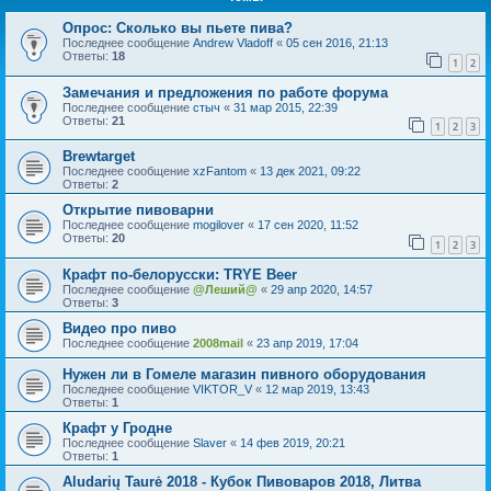
Опрос: Сколько вы пьете пива?
Последнее сообщение
Andrew Vladoff
«
05 сен 2016, 21:13
Ответы:
18
1
2
Замечания и предложения по работе форума
Последнее сообщение
стыч
«
31 мар 2015, 22:39
Ответы:
21
1
2
3
Brewtarget
Последнее сообщение
xzFantom
«
13 дек 2021, 09:22
Ответы:
2
Открытие пивоварни
Последнее сообщение
mogilover
«
17 сен 2020, 11:52
Ответы:
20
1
2
3
Крафт по-белорусски: TRYE Beer
Последнее сообщение
@Леший@
«
29 апр 2020, 14:57
Ответы:
3
Видео про пиво
Последнее сообщение
2008mail
«
23 апр 2019, 17:04
Нужен ли в Гомеле магазин пивного оборудования
Последнее сообщение
VIKTOR_V
«
12 мар 2019, 13:43
Ответы:
1
Крафт у Гродне
Последнее сообщение
Slaver
«
14 фев 2019, 20:21
Ответы:
1
Aludarių Taurė 2018 - Кубок Пивоваров 2018, Литва