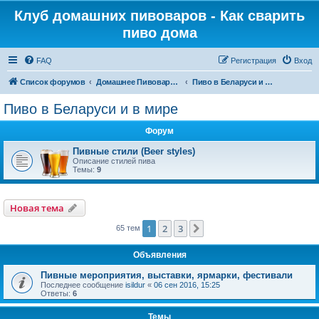
Клуб домашних пивоваров - Как cварить
пиво дома
FAQ
Регистрация
Вход
Список форумов
Домашнее Пивоварение - Минск Беларусь
Пиво в Беларуси и в мире
Пиво в Беларуси и в мире
Форум
Пивные стили (Beer styles)
Описание стилей пива
Темы:
9
Новая тема
1
2
3
След.
65 тем
Объявления
Пивные мероприятия, выставки, ярмарки, фестивали
Последнее сообщение
isildur
«
06 сен 2016, 15:25
Ответы:
6
Темы