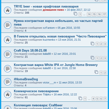
TRYE beer - новая крафтовая пивоварня
Последнее сообщение
домашнее пиво
«
16 фев 2017, 22:12
Ответы:
166
1
14
15
16
17
…
Нужна контрактная варка небольших, но частых партий
пива
Последнее сообщение
xzFantom
«
05 дек 2016, 10:55
Ответы:
4
В Гомеле открылась новая пивоварня "Чисто Пивоварня"
Последнее сообщение
kuzmenko
«
13 ноя 2016, 21:31
Ответы:
25
1
2
3
Craft Days 18.08-21.08
Последнее сообщение
italia88
«
12 окт 2016, 23:01
Ответы:
21
1
2
3
Контрактная варка White IPA от Jungle Home Brewery
Последнее сообщение
italia88
«
11 окт 2016, 22:58
Ответы:
19
1
2
#HomeBrewDog
Последнее сообщение
victor___m
«
11 июл 2016, 13:33
Ответы:
4
Коммерческое пивоварение
Последнее сообщение
Tblpku
«
16 июн 2016, 12:22
Ответы:
61
1
4
5
6
7
…
Коллекция пивовара: Craftbeer
Последнее сообщение
italia88
«
15 июн 2016, 23:08