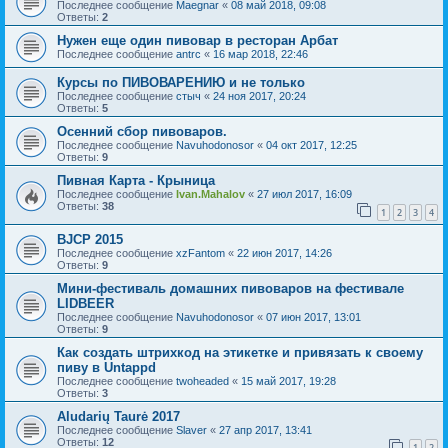
Последнее сообщение
Maegnar
«
08 май 2018, 09:08
Ответы:
2
Нужен еще один пивовар в ресторан Арбат
Последнее сообщение
antrc
«
16 мар 2018, 22:46
Курсы по ПИВОВАРЕНИЮ и не только
Последнее сообщение
стыч
«
24 ноя 2017, 20:24
Ответы:
5
Осенний сбор пивоваров.
Последнее сообщение
Navuhodonosor
«
04 окт 2017, 12:25
Ответы:
9
Пивная Карта - Крыница
Последнее сообщение
Ivan.Mahalov
«
27 июл 2017, 16:09
Ответы:
38
1
2
3
4
BJCP 2015
Последнее сообщение
xzFantom
«
22 июн 2017, 14:26
Ответы:
9
Мини-фестиваль домашних пивоваров на фестивале
LIDBEER
Последнее сообщение
Navuhodonosor
«
07 июн 2017, 13:01
Ответы:
9
Как создать штрихкод на этикетке и привязать к своему
пиву в Untappd
Последнее сообщение
twoheaded
«
15 май 2017, 19:28
Ответы:
3
Aludarių Taurė 2017
Последнее сообщение
Slaver
«
27 апр 2017, 13:41
Ответы:
12
1
2