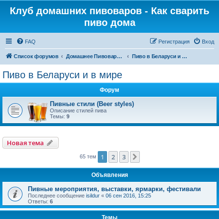
Клуб домашних пивоваров - Как cварить
пиво дома
FAQ
Регистрация
Вход
Список форумов
Домашнее Пивоварение - Минск Беларусь
Пиво в Беларуси и в мире
Пиво в Беларуси и в мире
Форум
Пивные стили (Beer styles)
Описание стилей пива
Темы:
9
Новая тема
1
2
3
След.
65 тем
Объявления
Пивные мероприятия, выставки, ярмарки, фестивали
Последнее сообщение
isildur
«
06 сен 2016, 15:25
Ответы:
6
Темы