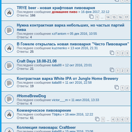
TRYE beer - новая крафтовая пивоварня
Последнее сообщение
домашнее пиво
«
16 фев 2017, 22:12
Ответы:
166
1
14
15
16
17
…
Нужна контрактная варка небольших, но частых партий
пива
Последнее сообщение
xzFantom
«
05 дек 2016, 10:55
Ответы:
4
В Гомеле открылась новая пивоварня "Чисто Пивоварня"
Последнее сообщение
kuzmenko
«
13 ноя 2016, 21:31
Ответы:
25
1
2
3
Craft Days 18.08-21.08
Последнее сообщение
italia88
«
12 окт 2016, 23:01
Ответы:
21
1
2
3
Контрактная варка White IPA от Jungle Home Brewery
Последнее сообщение
italia88
«
11 окт 2016, 22:58
Ответы:
19
1
2
#HomeBrewDog
Последнее сообщение
victor___m
«
11 июл 2016, 13:33
Ответы:
4
Коммерческое пивоварение
Последнее сообщение
Tblpku
«
16 июн 2016, 12:22
Ответы:
61
1
4
5
6
7
…
Коллекция пивовара: Craftbeer
Последнее сообщение
italia88
«
15 июн 2016, 23:08