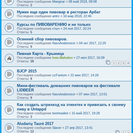
Последнее сообщение
Maegnar
«
08 май 2018, 09:08
Ответы:
2
Нужен еще один пивовар в ресторан Арбат
Последнее сообщение
antrc
«
16 мар 2018, 22:46
Курсы по ПИВОВАРЕНИЮ и не только
Последнее сообщение
стыч
«
24 ноя 2017, 20:24
Ответы:
5
Осенний сбор пивоваров.
Последнее сообщение
Navuhodonosor
«
04 окт 2017, 12:25
Ответы:
9
Пивная Карта - Крыница
Последнее сообщение
Ivan.Mahalov
«
27 июл 2017, 16:09
Ответы:
38
1
2
3
4
BJCP 2015
Последнее сообщение
xzFantom
«
22 июн 2017, 14:26
Ответы:
9
Мини-фестиваль домашних пивоваров на фестивале
LIDBEER
Последнее сообщение
Navuhodonosor
«
07 июн 2017, 13:01
Ответы:
9
Как создать штрихкод на этикетке и привязать к своему
пиву в Untappd
Последнее сообщение
twoheaded
«
15 май 2017, 19:28
Ответы:
3
Aludarių Taurė 2017
Последнее сообщение
Slaver
«
27 апр 2017, 13:41
Ответы:
12
1
2