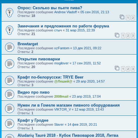
Опрос: Сколько вы пьете пива?
Последнее сообщение
Andrew Vladoff
«
05 сен 2016, 21:13
Ответы:
18
1
2
Замечания и предложения по работе форума
Последнее сообщение
стыч
«
31 мар 2015, 22:39
Ответы:
21
1
2
3
Brewtarget
Последнее сообщение
xzFantom
«
13 дек 2021, 09:22
Ответы:
2
Открытие пивоварни
Последнее сообщение
mogilover
«
17 сен 2020, 11:52
Ответы:
20
1
2
3
Крафт по-белорусски: TRYE Beer
Последнее сообщение
@Леший@
«
29 апр 2020, 14:57
Ответы:
3
Видео про пиво
Последнее сообщение
2008mail
«
23 апр 2019, 17:04
Нужен ли в Гомеле магазин пивного оборудования
Последнее сообщение
VIKTOR_V
«
12 мар 2019, 13:43
Ответы:
1
Крафт у Гродне
Последнее сообщение
Slaver
«
14 фев 2019, 20:21
Ответы:
1
Aludarių Taurė 2018 - Кубок Пивоваров 2018, Литва