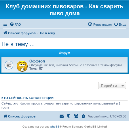
Клуб домашних пивоваров - Как cварить
пиво дома
FAQ
Регистрация
Вход
Список форумов
Не в тему ...
Не в тему ...
Форум
Оффтоп
Обсуждение тем, никаким боком не связаных с темой форума
Темы:
57
Перейти
КТО СЕЙЧАС НА КОНФЕРЕНЦИИ
Сейчас этот форум просматривают: нет зарегистрированных пользователей и 1
гость
Список форумов
Часовой пояс:
UTC+03:00
Создано на основе
phpBB
® Forum Software © phpBB Limited