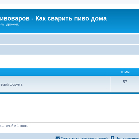
ивоваров - Как cварить пиво дома
ель, дрожжи.
ТЕМЫ
57
 темой форума
вателей и 1 гость
Связаться с администрацией
Наша команда