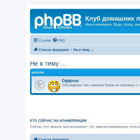
Клуб домашних п
Мини пивоварня. Вода, солод, хм
Ссылки
FAQ
Список форумов
Не в тему ...
Не в тему ...
ФОРУМ
Оффтоп
Обсуждение тем, никаким боком не связаных с
КТО СЕЙЧАС НА КОНФЕРЕНЦИИ
Сейчас этот форум просматривают: нет зарегистрированных пользо
Список форумов