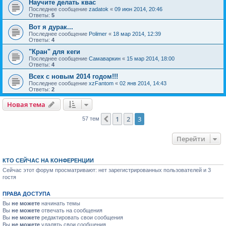
Научите делать квас
Последнее сообщение
zadatok
«
09 июн 2014, 20:46
Ответы:
5
Вот я дурак...
Последнее сообщение
Polimer
«
18 мар 2014, 12:39
Ответы:
4
"Кран" для кеги
Последнее сообщение
Самаваркин
«
15 мар 2014, 18:00
Ответы:
4
Всех с новым 2014 годом!!!
Последнее сообщение
xzFantom
«
02 янв 2014, 14:43
Ответы:
2
Новая тема
1
2
3
Пред.
57 тем
Перейти
КТО СЕЙЧАС НА КОНФЕРЕНЦИИ
Сейчас этот форум просматривают: нет зарегистрированных пользователей и 3
гостя
ПРАВА ДОСТУПА
Вы
не можете
начинать темы
Вы
не можете
отвечать на сообщения
Вы
не можете
редактировать свои сообщения
Вы
не можете
удалять свои сообщения