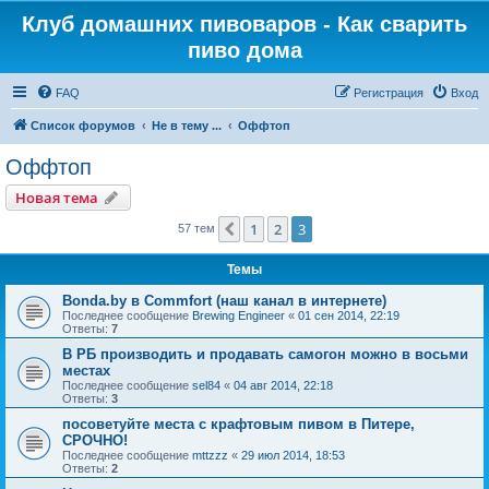
Клуб домашних пивоваров - Как cварить
пиво дома
FAQ
Регистрация
Вход
Список форумов
Не в тему ...
Оффтоп
Оффтоп
Новая тема
1
2
3
Пред.
57 тем
Темы
Bonda.by в Commfort (наш канал в интернете)
Последнее сообщение
Brewing Engineer
«
01 сен 2014, 22:19
Ответы:
7
В РБ производить и продавать самогон можно в восьми
местах
Последнее сообщение
sel84
«
04 авг 2014, 22:18
Ответы:
3
посоветуйте места с крафтовым пивом в Питере,
СРОЧНО!
Последнее сообщение
mttzzz
«
29 июл 2014, 18:53
Ответы:
2