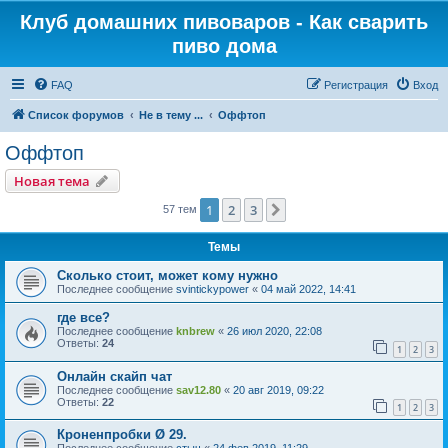
Клуб домашних пивоваров - Как cварить
пиво дома
FAQ
Регистрация
Вход
Список форумов
Не в тему ...
Оффтоп
Оффтоп
Новая тема
1
2
3
След.
57 тем
Темы
Сколько стоит, может кому нужно
Последнее сообщение
svintickypower
«
04 май 2022, 14:41
где все?
Последнее сообщение
knbrew
«
26 июл 2020, 22:08
Ответы:
24
1
2
3
Онлайн скайп чат
Последнее сообщение
sav12.80
«
20 авг 2019, 09:22
Ответы:
22
1
2
3
Кроненпробки Ø 29.