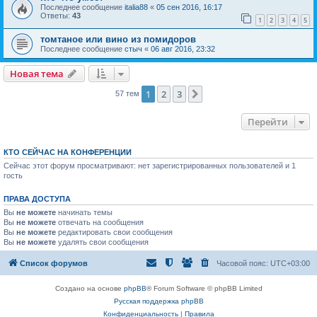
Последнее сообщение
italia88
«
05 сен 2016, 16:17
Ответы:
43
1
2
3
4
5
томтаное или вино из помидоров
Последнее сообщение
стыч
«
06 авг 2016, 23:32
Новая тема
1
2
3
След.
57 тем
Перейти
КТО СЕЙЧАС НА КОНФЕРЕНЦИИ
Сейчас этот форум просматривают: нет зарегистрированных пользователей и 1
гость
ПРАВА ДОСТУПА
Вы
не можете
начинать темы
Вы
не можете
отвечать на сообщения
Вы
не можете
редактировать свои сообщения
Вы
не можете
удалять свои сообщения
Список форумов
Часовой пояс:
UTC+03:00
Создано на основе
phpBB
® Forum Software © phpBB Limited
Русская поддержка phpBB
Конфиденциальность
|
Правила