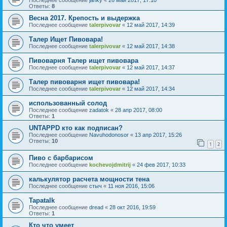
Последнее сообщение
janky
«
26 май 2017, 17:10
Ответы:
8
Весна 2017. Крепость и выдержка
Последнее сообщение
talerpivovar
«
12 май 2017, 14:39
Талер Ищет Пивовара!
Последнее сообщение
talerpivovar
«
12 май 2017, 14:38
Пивоварня Талер ищет пивовара
Последнее сообщение
talerpivovar
«
12 май 2017, 14:37
Талер пивоварня ищет пивовара!
Последнее сообщение
talerpivovar
«
12 май 2017, 14:34
использованный солод
Последнее сообщение
zadatok
«
28 апр 2017, 08:00
Ответы:
1
UNTAPPD кто как подписан?
Последнее сообщение
Navuhodonosor
«
13 апр 2017, 15:26
Ответы:
10
1
2
Пиво с барбарисом
Последнее сообщение
kochevojdmitrij
«
24 фев 2017, 10:33
калькулятор расчета мощности тена
Последнее сообщение
стыч
«
11 ноя 2016, 15:06
Tapatalk
Последнее сообщение
dread
«
28 окт 2016, 19:59
Ответы:
1
Кто что умеет