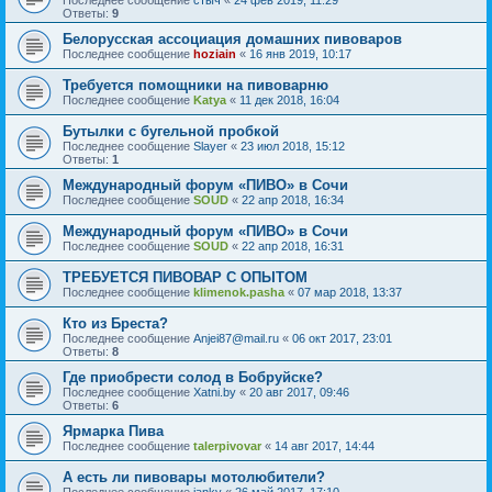
Последнее сообщение
стыч
«
24 фев 2019, 11:29
Ответы:
9
Белорусская ассоциация домашних пивоваров
Последнее сообщение
hoziain
«
16 янв 2019, 10:17
Требуется помощники на пивоварню
Последнее сообщение
Katya
«
11 дек 2018, 16:04
Бутылки с бугельной пробкой
Последнее сообщение
Slayer
«
23 июл 2018, 15:12
Ответы:
1
Международный форум «ПИВО» в Сочи
Последнее сообщение
SOUD
«
22 апр 2018, 16:34
Международный форум «ПИВО» в Сочи
Последнее сообщение
SOUD
«
22 апр 2018, 16:31
ТРЕБУЕТСЯ ПИВОВАР С ОПЫТОМ
Последнее сообщение
klimenok.pasha
«
07 мар 2018, 13:37
Кто из Бреста?
Последнее сообщение
Anjei87@mail.ru
«
06 окт 2017, 23:01
Ответы:
8
Где приобрести солод в Бобруйске?
Последнее сообщение
Xatni.by
«
20 авг 2017, 09:46
Ответы:
6
Ярмарка Пива
Последнее сообщение
talerpivovar
«
14 авг 2017, 14:44
А есть ли пивовары мотолюбители?