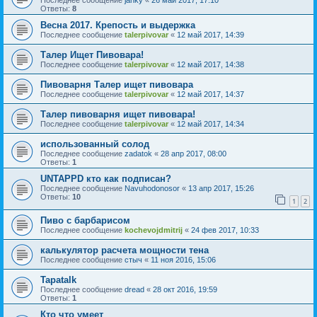
Последнее сообщение
janky
«
26 май 2017, 17:10
Ответы:
8
Весна 2017. Крепость и выдержка
Последнее сообщение
talerpivovar
«
12 май 2017, 14:39
Талер Ищет Пивовара!
Последнее сообщение
talerpivovar
«
12 май 2017, 14:38
Пивоварня Талер ищет пивовара
Последнее сообщение
talerpivovar
«
12 май 2017, 14:37
Талер пивоварня ищет пивовара!
Последнее сообщение
talerpivovar
«
12 май 2017, 14:34
использованный солод
Последнее сообщение
zadatok
«
28 апр 2017, 08:00
Ответы:
1
UNTAPPD кто как подписан?
Последнее сообщение
Navuhodonosor
«
13 апр 2017, 15:26
Ответы:
10
1
2
Пиво с барбарисом
Последнее сообщение
kochevojdmitrij
«
24 фев 2017, 10:33
калькулятор расчета мощности тена
Последнее сообщение
стыч
«
11 ноя 2016, 15:06
Tapatalk
Последнее сообщение
dread
«
28 окт 2016, 19:59
Ответы:
1
Кто что умеет