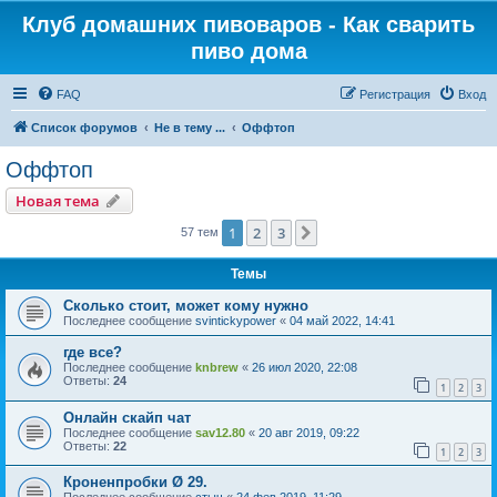
Клуб домашних пивоваров - Как cварить
пиво дома
FAQ
Регистрация
Вход
Список форумов
Не в тему ...
Оффтоп
Оффтоп
Новая тема
1
2
3
След.
57 тем
Темы
Сколько стоит, может кому нужно
Последнее сообщение
svintickypower
«
04 май 2022, 14:41
где все?
Последнее сообщение
knbrew
«
26 июл 2020, 22:08
Ответы:
24
1
2
3
Онлайн скайп чат
Последнее сообщение
sav12.80
«
20 авг 2019, 09:22
Ответы:
22
1
2
3
Кроненпробки Ø 29.