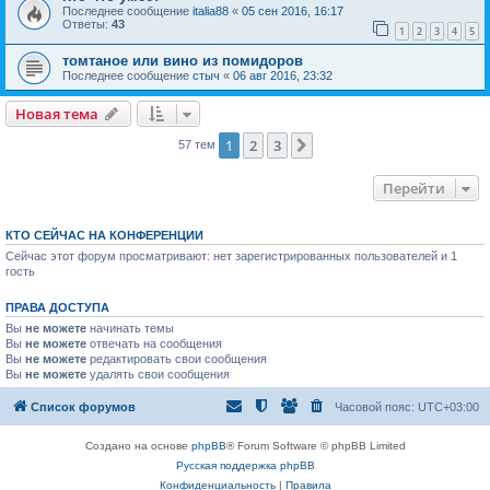
Последнее сообщение
italia88
«
05 сен 2016, 16:17
Ответы:
43
1
2
3
4
5
томтаное или вино из помидоров
Последнее сообщение
стыч
«
06 авг 2016, 23:32
Новая тема
1
2
3
След.
57 тем
Перейти
КТО СЕЙЧАС НА КОНФЕРЕНЦИИ
Сейчас этот форум просматривают: нет зарегистрированных пользователей и 1
гость
ПРАВА ДОСТУПА
Вы
не можете
начинать темы
Вы
не можете
отвечать на сообщения
Вы
не можете
редактировать свои сообщения
Вы
не можете
удалять свои сообщения
Список форумов
Часовой пояс:
UTC+03:00
Создано на основе
phpBB
® Forum Software © phpBB Limited
Русская поддержка phpBB
Конфиденциальность
|
Правила