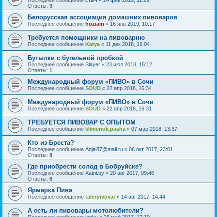
Последнее сообщение
стыч
«
24 фев 2019, 11:29
Ответы:
9
Белорусская ассоциация домашних пивоваров
Последнее сообщение
hoziain
«
16 янв 2019, 10:17
Требуется помощники на пивоварню
Последнее сообщение
Katya
«
11 дек 2018, 16:04
Бутылки с бугельной пробкой
Последнее сообщение
Slayer
«
23 июл 2018, 15:12
Ответы:
1
Международный форум «ПИВО» в Сочи
Последнее сообщение
SOUD
«
22 апр 2018, 16:34
Международный форум «ПИВО» в Сочи
Последнее сообщение
SOUD
«
22 апр 2018, 16:31
ТРЕБУЕТСЯ ПИВОВАР С ОПЫТОМ
Последнее сообщение
klimenok.pasha
«
07 мар 2018, 13:37
Кто из Бреста?
Последнее сообщение
Anjei87@mail.ru
«
06 окт 2017, 23:01
Ответы:
8
Где приобрести солод в Бобруйске?
Последнее сообщение
Xatni.by
«
20 авг 2017, 09:46
Ответы:
6
Ярмарка Пива
Последнее сообщение
talerpivovar
«
14 авг 2017, 14:44
А есть ли пивовары мотолюбители?